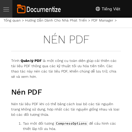
Toggle navigation
Tiếng Việt
Tổng quan
>
Hướng Dẫn Dành Cho Nhà Phát Triển
>
PDF Manager
>
Nén PD
NÉN PDF
Trình
Quản lý PDF
là một công cụ toàn diện giúp cải thiện các
tài liệu PDF thông qua các kỹ thuật tối ưu hóa tiên tiến. Các
thao tác này nén các tài liệu PDF, khiến chúng dễ lưu trữ, chia
sẻ và xem hơn.
Nén PDF
Nén tài liệu PDF khi có thể bằng cách loại bỏ các tài nguyên
trang không sử dụng, hợp nhất các tài nguyên giống nhau và loại
bỏ các đối tượng thừa.
Tạo một đối tượng
để cấu hình các
CompressOptions
thiết lập tối ưu hóa.