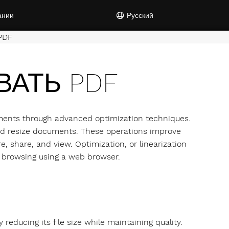
ании
Русский
PDF
АТЬ PDF
ents through advanced optimization techniques.
 and resize documents. These operations improve
e, share, and view. Optimization, or linearization
ne browsing using a web browser.
ducing its file size while maintaining quality.