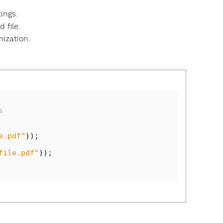
ings.
 file.
ization.
s  
e.pdf"
));
file.pdf"
));