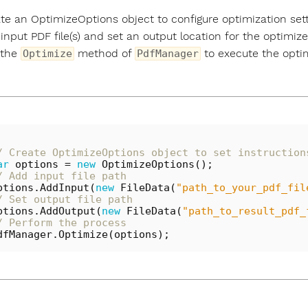
te an OptimizeOptions object to configure optimization sett
input PDF file(s) and set an output location for the optimized
 the
method of
to execute the optim
Optimize
PdfManager
/ Create OptimizeOptions object to set instruction
ar
options
=
new
OptimizeOptions
();
/ Add input file path  
ptions
.
AddInput
(
new
FileData
(
"path_to_your_pdf_fil
/ Set output file path  
ptions
.
AddOutput
(
new
FileData
(
"path_to_result_pdf_
/ Perform the process  
dfManager
.
Optimize
(
options
);