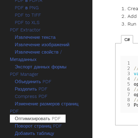
PDF в PDF/A
PDF в PNG
Crea
PDF to TIFF
Add 
PDF to XLS
Run
PDF Extractor
Извлечение текста
C#
Извлечение изображений
Извлечение свойств /
Метаданных
1
Экспорт данных формы
2
/
3
v
PDF Manager
4
/
Объединить PDF
5
o
Разделить PDF
6
/
7
o
Compress PDF
8
/
Изменение размеров страниц
9
P
PDF
Оптимизировать PDF
Поворот страниц PDF
Добавить таблицу