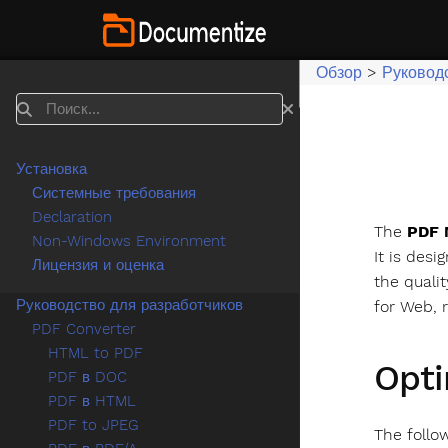
Обзор
>
Руковод
Поиск
Установка
Системные требования
Declaration
The
PDF 
Non-Windows Environment
It is des
Лицензия и оценка
the qualit
Руководство для разработчиков
for Web, 
PDF Converter
HTML to PDF
Opti
PDF в DOC
PDF в HTML
PDF to JPEG
The follo