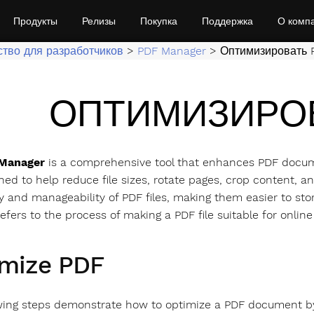
Продукты
Релизы
Покупка
Поддержка
О комп
ство для разработчиков
>
PDF Manager
>
Оптимизировать 
ОПТИМИЗИРОВ
Manager
is a comprehensive tool that enhances PDF docum
igned to help reduce file sizes, rotate pages, crop content,
y and manageability of PDF files, making them easier to stor
refers to the process of making a PDF file suitable for onli
mize PDF
wing steps demonstrate how to optimize a PDF document by re