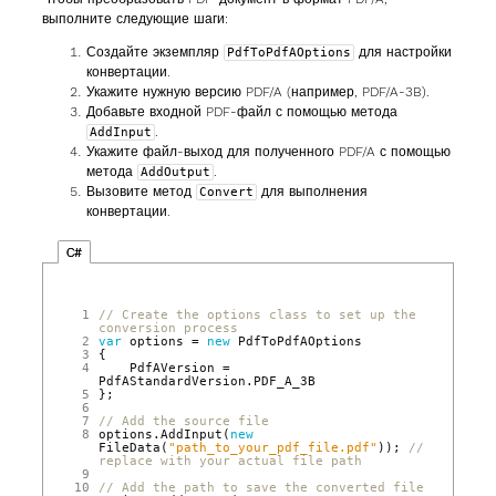
выполните следующие шаги:
Создайте экземпляр
для настройки
PdfToPdfAOptions
конвертации.
Укажите нужную версию PDF/A (например, PDF/A-3B).
Добавьте входной PDF‑файл с помощью метода
.
AddInput
Укажите файл‑выход для полученного PDF/A с помощью
метода
.
AddOutput
Вызовите метод
для выполнения
Convert
конвертации.
C#
 1
// Create the options class to set up the 
conversion process
 2
var
options
=
new
PdfToPdfAOptions
 3
{
 4
PdfAVersion
=
PdfAStandardVersion
.
PDF_A_3B
 5
};
 6
 7
// Add the source file
 8
options
.
AddInput
(
new
FileData
(
"path_to_your_pdf_file.pdf"
));
// 
replace with your actual file path
 9
10
// Add the path to save the converted file