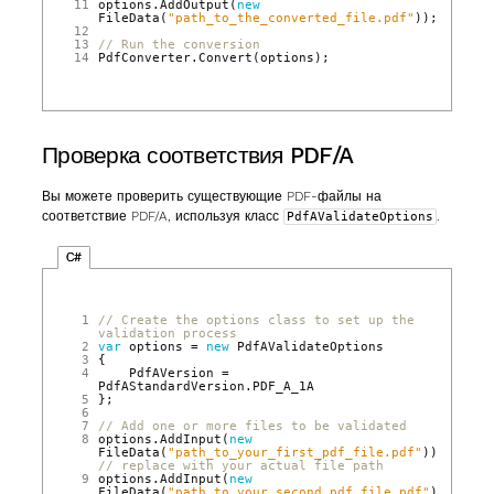
11
options
.
AddOutput
(
new
FileData
(
"path_to_the_converted_file.pdf"
));
12
13
// Run the conversion
14
PdfConverter
.
Convert
(
options
);
Проверка соответствия PDF/A
Вы можете проверить существующие PDF‑файлы на
соответствие PDF/A, используя класс
.
PdfAValidateOptions
C#
 1
// Create the options class to set up the 
validation process
 2
var
options
=
new
PdfAValidateOptions
 3
{
 4
PdfAVersion
=
PdfAStandardVersion
.
PDF_A_1A
 5
};
 6
 7
// Add one or more files to be validated
 8
options
.
AddInput
(
new
FileData
(
"path_to_your_first_pdf_file.pdf"
));
// replace with your actual file path
 9
options
.
AddInput
(
new
FileData
(
"path_to_your_second_pdf_file.pdf"
));