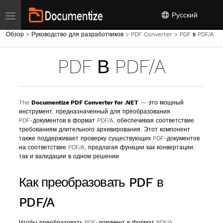
Toggle navigation
Русский
Обзор
>
Руководство для разработчиков
>
PDF Converter
>
PDF в PDF/A
PDF В PDF/A
The
Documentize PDF Converter for .NET
— это мощный
инструмент, предназначенный для преобразования
PDF‑документов в формат PDF/A, обеспечивая соответствие
требованиям длительного архивирования. Этот компонент
также поддерживает проверку существующих PDF‑документов
на соответствие PDF/A, предлагая функции как конвертации,
так и валидации в одном решении.
Как преобразовать PDF в
PDF/A
Чтобы преобразовать PDF‑документ в формат PDF/A,