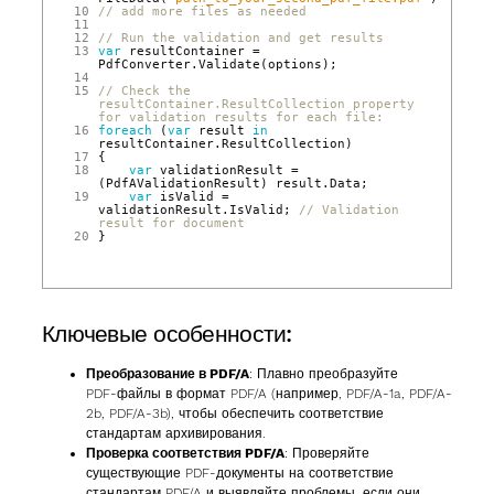
10
// add more files as needed
11
12
// Run the validation and get results
13
var
resultContainer
=
PdfConverter
.
Validate
(
options
);
14
15
// Check the 
resultContainer.ResultCollection property 
for validation results for each file:
16
foreach
(
var
result
in
resultContainer
.
ResultCollection
)
17
{
18
var
validationResult
=
(
PdfAValidationResult
)
result
.
Data
;
19
var
isValid
=
validationResult
.
IsValid
;
// Validation 
result for document
20
}
Ключевые особенности:
Преобразование в PDF/A
: Плавно преобразуйте
PDF‑файлы в формат PDF/A (например, PDF/A-1a, PDF/A-
2b, PDF/A-3b), чтобы обеспечить соответствие
стандартам архивирования.
Проверка соответствия PDF/A
: Проверяйте
существующие PDF‑документы на соответствие
стандартам PDF/A и выявляйте проблемы, если они