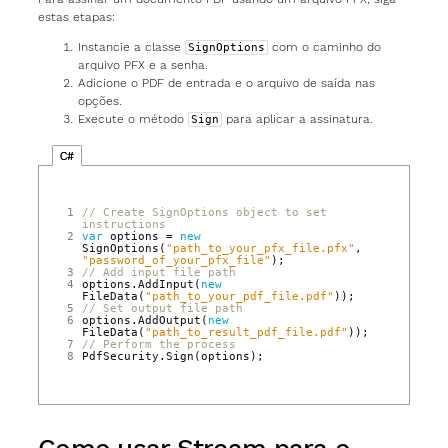
estas etapas:
Instancie a classe
com o caminho do
SignOptions
arquivo PFX e a senha.
Adicione o PDF de entrada e o arquivo de saída nas
opções.
Execute o método
para aplicar a assinatura.
Sign
C#
1
// Create SignOptions object to set 
instructions
2
var
options
=
new
SignOptions
(
"path_to_your_pfx_file.pfx"
,
"password_of_your_pfx_file"
);
3
// Add input file path
4
options
.
AddInput
(
new
FileData
(
"path_to_your_pdf_file.pdf"
));
5
// Set output file path
6
options
.
AddOutput
(
new
FileData
(
"path_to_result_pdf_file.pdf"
));
7
// Perform the process
8
PdfSecurity
.
Sign
(
options
);