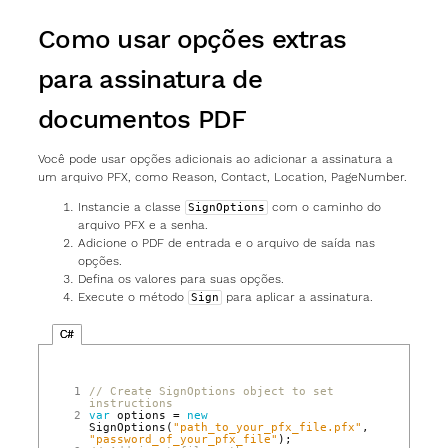
Como usar opções extras
para assinatura de
documentos PDF
Você pode usar opções adicionais ao adicionar a assinatura a
um arquivo PFX, como Reason, Contact, Location, PageNumber.
Instancie a classe
com o caminho do
SignOptions
arquivo PFX e a senha.
Adicione o PDF de entrada e o arquivo de saída nas
opções.
Defina os valores para suas opções.
Execute o método
para aplicar a assinatura.
Sign
C#
 1
// Create SignOptions object to set 
instructions
 2
var
options
=
new
SignOptions
(
"path_to_your_pfx_file.pfx"
,
"password_of_your_pfx_file"
);