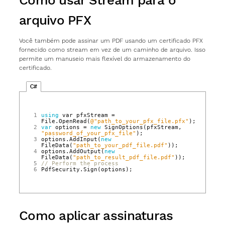
Como usar Stream para o
arquivo PFX
Você também pode assinar um PDF usando um certificado PFX
fornecido como stream em vez de um caminho de arquivo. Isso
permite um manuseio mais flexível do armazenamento do
certificado.
C#
1
using
var
pfxStream
=
File
.
OpenRead
(
@"path_to_your_pfx_file.pfx"
);
2
var
options
=
new
SignOptions
(
pfxStream
,
"password_of_your_pfx_file"
);
3
options
.
AddInput
(
new
FileData
(
"path_to_your_pdf_file.pdf"
));
4
options
.
AddOutput
(
new
FileData
(
"path_to_result_pdf_file.pdf"
));
5
// Perform the process
6
PdfSecurity
.
Sign
(
options
);
Como aplicar assinaturas