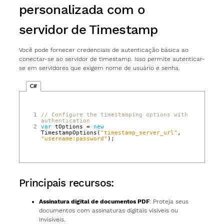
personalizada com o
servidor de Timestamp
Você pode fornecer credenciais de autenticação básica ao
conectar-se ao servidor de timestamp. Isso permite autenticar-
se em servidores que exigem nome de usuário e senha.
C#
1
// Configure the timestamping options with 
authentication
2
var
tOptions
=
new
TimestampOptions
(
"timestamp_server_url"
,
"username:password"
);
Principais recursos:
Assinatura digital de documentos PDF
: Proteja seus
documentos com assinaturas digitais visíveis ou
invisíveis.