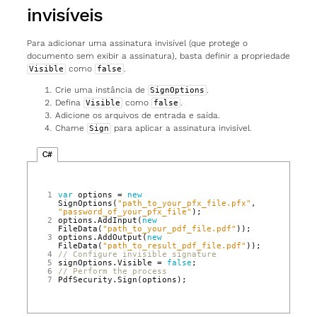
invisíveis
Para adicionar uma assinatura invisível (que protege o
documento sem exibir a assinatura), basta definir a propriedade
como
.
Visible
false
Crie uma instância de
.
SignOptions
Defina
como
.
Visible
false
Adicione os arquivos de entrada e saída.
Chame
para aplicar a assinatura invisível.
Sign
C#
1
var
options
=
new
SignOptions
(
"path_to_your_pfx_file.pfx"
,
"password_of_your_pfx_file"
);
2
options
.
AddInput
(
new
FileData
(
"path_to_your_pdf_file.pdf"
));
3
options
.
AddOutput
(
new
FileData
(
"path_to_result_pdf_file.pdf"
));
4
// Configure invisible signature
5
signOptions
.
Visible
=
false
;
6
// Perform the process
7
PdfSecurity
.
Sign
(
options
);