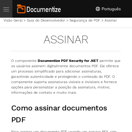
Toggle navigation
Português
Visão Geral
>
Guia do Desenvolvedor
>
Segurança de PDF
>
Assinar
ASSINAR
O componente
Documentize PDF Security for .NET
permite que
os usuários assinem digitalmente documentos PDF. Ele oferece
um processo simplificado para adicionar assinaturas,
garantindo autenticidade e protegendo o conteúdo do PDF. O
componente suporta assinaturas visíveis e invisíveis e fornece
opções para personalizar a posição da assinatura, motivo,
informações de contato e muito mais.
Como assinar documentos
PDF
Para assinar um documento PDF usando um arquivo PFX, siga