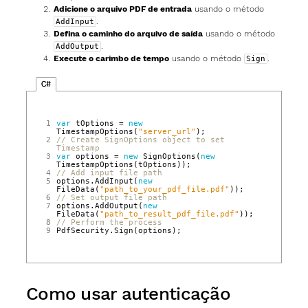
Adicione o arquivo PDF de entrada
usando o método
.
AddInput
Defina o caminho do arquivo de saída
usando o método
.
AddOutput
Execute o carimbo de tempo
usando o método
.
Sign
C#
1
var
tOptions
=
new
TimestampOptions
(
"server_url"
);
2
// Create SignOptions object to set 
Timestamp
3
var
options
=
new
SignOptions
(
new
TimestampOptions
(
tOptions
));
4
// Add input file path
5
options
.
AddInput
(
new
FileData
(
"path_to_your_pdf_file.pdf"
));
6
// Set output file path
7
options
.
AddOutput
(
new
FileData
(
"path_to_result_pdf_file.pdf"
));
8
// Perform the process
9
PdfSecurity
.
Sign
(
options
);
Como usar autenticação