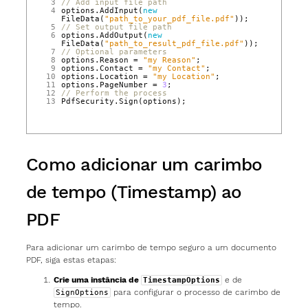
 3
// Add input file path
 4
options
.
AddInput
(
new
FileData
(
"path_to_your_pdf_file.pdf"
));
 5
// Set output file path
 6
options
.
AddOutput
(
new
FileData
(
"path_to_result_pdf_file.pdf"
));
 7
// Optional parameters
 8
options
.
Reason
=
"my Reason"
;
 9
options
.
Contact
=
"my Contact"
;
10
options
.
Location
=
"my Location"
;
11
options
.
PageNumber
=
3
;
12
// Perform the process
13
PdfSecurity
.
Sign
(
options
);
Como adicionar um carimbo
de tempo (Timestamp) ao
PDF
Para adicionar um carimbo de tempo seguro a um documento
PDF, siga estas etapas:
Crie uma instância de
e de
TimestampOptions
para configurar o processo de carimbo de
SignOptions
tempo.