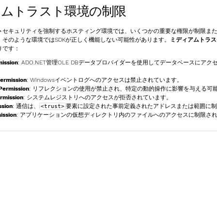
アムトラスト環境の制限
ト
セキュリティを強制するホスティング環境では、いくつかの重要な権限が制限ま
、そのような環境ではSDKが正しく機能しない可能性があります。
ミディアムトラス
りです：
ission
: ADO.NET管理OLE DBデータプロバイダーを使用してデータベースにア
ermission
: Windowsイベントログへのアクセスは禁止されています。
Permission
: リフレクションの使用が禁止され、特定の動的操作に影響を与える可
rmission
: システムレジストリへのアクセスが拒否されています。
sion
: 通信は、
要素に設定された事前定義されたアドレスまたは範囲に制
<trust>
ission
: アプリケーションの仮想ディレクトリ内のファイルへのアクセスに制限さ