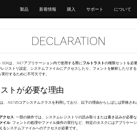
製品
新着情報
購入
サポート
について
DECLARATION
.com SDKは、.NETアプリケーション内で使用する際に
フルトラスト
の権限セットを必
Kがレジストリ設定、システムファイルにアクセスしたり、フォントを解析したりす
を実行するために不可欠です。
ラストが必要な理由
ze SDKは、.NETのコアシステムクラスを利用しており、以下の理由からしばしば昇格さ
アクセス
: 一部の操作では、システムレジストリの読み取りまたは書き込みが必要
ァイル
: フォントの処理やファイル操作の実行など、特定のタスクにはアプリケー
えるシステムファイルへのアクセスが必要です。