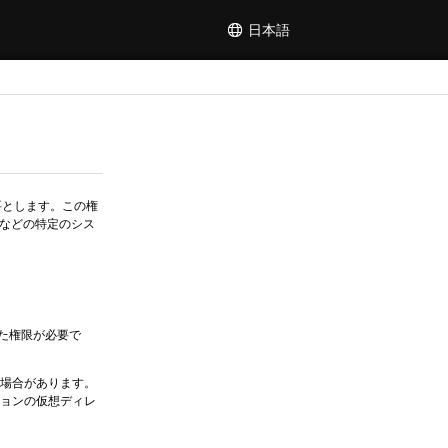
日本語
要とします。この権
るなどの特定のシス
れた権限が必要で
な場合があります。
ションの仮想ディレ