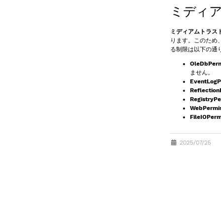
ミディ
ミディアムトラス
ります。このため
る制限は以下の通
OleDbPerm
ません。
EventLogP
Reflection
RegistryPe
WebPermis
FileIOPerm
2025/07/25