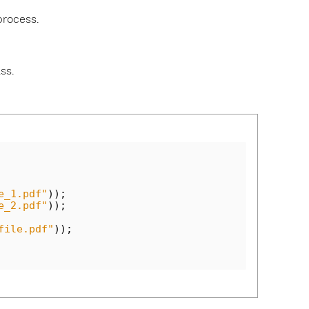
process.
ss.
e_1.pdf"
));
e_2.pdf"
));
file.pdf"
));