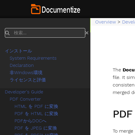
Overview
>
Devel
検索
インストール
System Requirements
Declaration
The
Docu
非Windows環境
file. It s
ライセンスと評価
consisten
Developer's Guide
merged d
PDF Converter
HTML を PDF に変換
PD
PDF を HTML に変換
PDFからDOCへ
PDF を JPEG に変換
To merge 