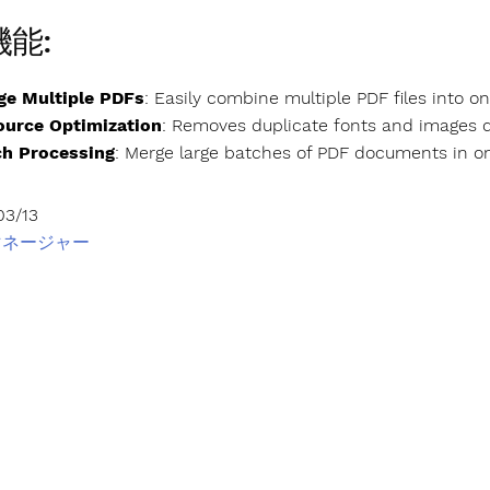
能:
ge Multiple PDFs
: Easily combine multiple PDF files into on
ource Optimization
: Removes duplicate fonts and images d
ch Processing
: Merge large batches of PDF documents in o
3/13
 マネージャー