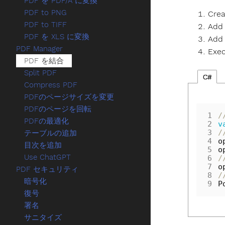
PDF を PDF/A に変換
PDF to PNG
Crea
PDF to TIFF
Add 
PDF を XLS に変換
Add 
PDF Manager
Exec
PDF を結合
Split PDF
C#
Compress PDF
PDFのページサイズを変更
PDFのページを回転
1
/
PDFの最適化
2
v
3
/
テーブルの追加
4
o
目次を追加
5
o
Use ChatGPT
6
/
7
o
PDF セキュリティ
8
/
暗号化
9
P
復号
署名
サニタイズ