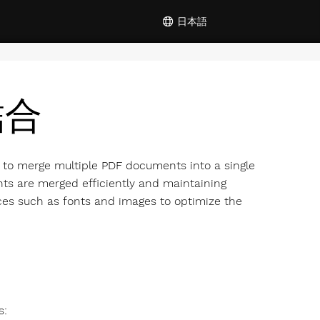
日本語
結合
ed to merge multiple PDF documents into a single
ments are merged efficiently and maintaining
es such as fonts and images to optimize the
s: