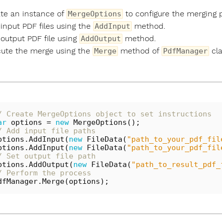
te an instance of
to configure the merging 
MergeOptions
input PDF files using the
method.
AddInput
output PDF file using
method.
AddOutput
ute the merge using the
method of
cla
Merge
PdfManager
/ Create MergeOptions object to set instructions
ar
options
=
new
MergeOptions
();
/ Add input file paths
ptions
.
AddInput
(
new
FileData
(
"path_to_your_pdf_fil
ptions
.
AddInput
(
new
FileData
(
"path_to_your_pdf_fil
/ Set output file path
ptions
.
AddOutput
(
new
FileData
(
"path_to_result_pdf_
/ Perform the process
dfManager
.
Merge
(
options
);