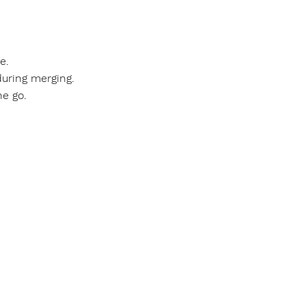
e.
uring merging.
ne go.