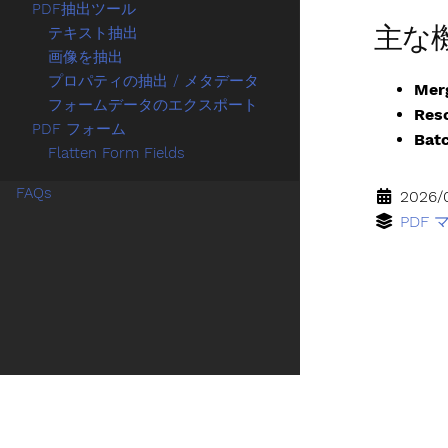
PDF抽出ツール
主な機
テキスト抽出
画像を抽出
プロパティの抽出 / メタデータ
Mer
フォームデータのエクスポート
Res
PDF フォーム
Bat
Flatten Form Fields
FAQs
2026/0
PDF
言語