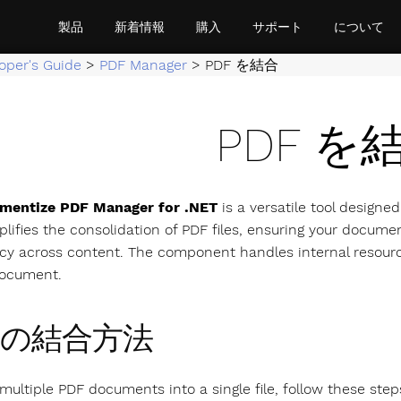
製品
新着情報
購入
サポート
について
oper's Guide
>
PDF Manager
>
PDF を結合
PDF を
mentize PDF Manager for .NET
is a versatile tool design
implifies the consolidation of PDF files, ensuring your docu
cy across content. The component handles internal resourc
ocument.
F の結合方法
multiple PDF documents into a single file, follow these step