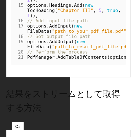
15
options
.
Headings
.
Add
(
new
TocHeading
(
"Chapter III"
,
5
,
true
,
1
));
16
// Add input file path
17
options
.
AddInput
(
new
FileData
(
"path_to_your_pdf_file.pdf"
));
18
// Set output file path
19
options
.
AddOutput
(
new
FileData
(
"path_to_result_pdf_file.pdf"
)
20
// Perform the process
21
PdfManager
.
AddTableOfContents
(
options
);
結果をストリームとして取得
する方法
C#