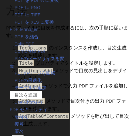
PDF を PDF/A に変換
方法
PDF to PNG
PDF to TIFF
PDF を XLS に変換
PDF ファイルに目次を作成するには、次の手順に従いま
PDF Manager
す。
PDF を結合
Split PDF
のインスタンスを作成し、目次生成
TocOptions
Compress PDF
設定を構成します。
PDFのページサイズを変
プロパティでタイトルを設定します。
Title
更
メソッドで目次の見出しをデザイ
Headings.Add
PDFのページを回転
ンします。
PDFの最適化
メソッドで入力 PDF ファイルを追加し
AddInput
テーブルの追加
ます。
目次を追加
メソッドで目次付きの出力 PDF ファ
AddOutput
Use ChatGPT
イルを指定します。
PDF セキュリティ
メソッドを呼び出して目次
AddTableOfContents
暗号化
を生成します。
復号
署名