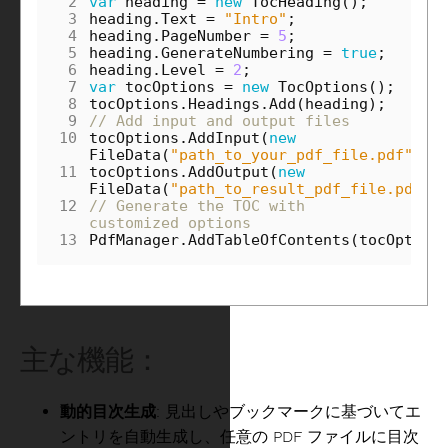
 2
var
heading
=
new
TocHeading
();
 3
heading
.
Text
=
"Intro"
;
 4
heading
.
PageNumber
=
5
;
 5
heading
.
GenerateNumbering
=
true
;
 6
heading
.
Level
=
2
;
 7
var
tocOptions
=
new
TocOptions
();
 8
tocOptions
.
Headings
.
Add
(
heading
);
 9
// Add input and output files
10
tocOptions
.
AddInput
(
new
FileData
(
"path_to_your_pdf_file.pdf"
));
11
tocOptions
.
AddOutput
(
new
FileData
(
"path_to_result_pdf_file.pdf"
)
12
// Generate the TOC with 
customized options
13
PdfManager
.
AddTableOfContents
(
tocOption
主な機能：
動的目次生成
: 見出しやブックマークに基づいてエ
ントリを自動生成し、任意の PDF ファイルに目次