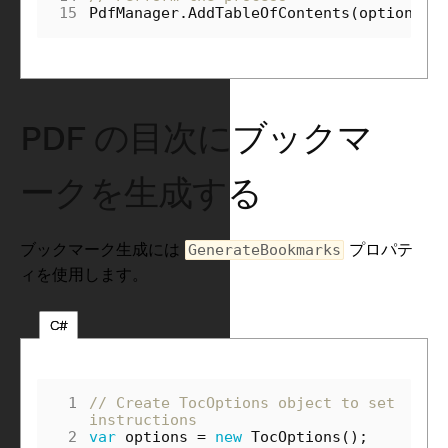
15
PdfManager
.
AddTableOfContents
(
options
);
PDF の目次にブックマ
ークを生成する
ブックマーク生成には
プロパテ
GenerateBookmarks
ィを使用します。
C#
 1
// Create TocOptions object to set 
instructions
 2
var
options
=
new
TocOptions
();