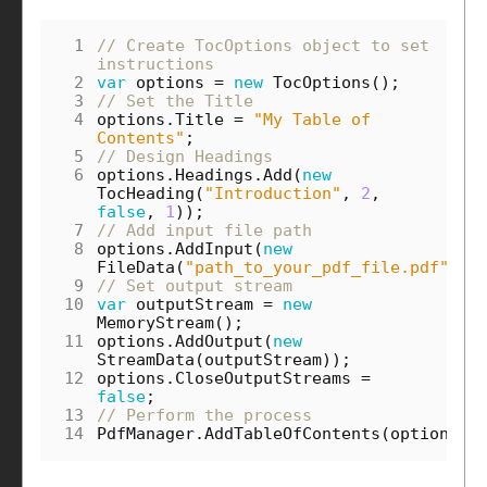
 1
// Create TocOptions object to set 
instructions
 2
var
options
=
new
TocOptions
();
 3
// Set the Title
 4
options
.
Title
=
"My Table of 
Contents"
;
 5
// Design Headings
 6
options
.
Headings
.
Add
(
new
TocHeading
(
"Introduction"
,
2
,
false
,
1
));
 7
// Add input file path
 8
options
.
AddInput
(
new
FileData
(
"path_to_your_pdf_file.pdf"
));
 9
// Set output stream 
10
var
outputStream
=
new
MemoryStream
();
11
options
.
AddOutput
(
new
StreamData
(
outputStream
));
12
options
.
CloseOutputStreams
=
false
;
13
// Perform the process
14
PdfManager
.
AddTableOfContents
(
options
);