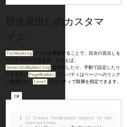
目次見出しのカスタマ
イズ
クラスを変更することで、目次の見出しを
TocHeading
カスタマイズできます。たとえば、
を使用したり、手動で設定したり
GenerateNumbering
できます。
プロパティはページへのリンク
PageNumber
に使用され、
プロパティで階層を指定できます。
Level
C#
 1
// Create TocOptions object to set 
instructions