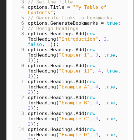
 3
// Set the Title
 4
options
.
Title
=
"My Table of 
Contents"
;
 5
// Generate links in bookmarks
 6
options
.
GenerateBookmarks
=
true
;
 7
// Design Headings
 8
options
.
Headings
.
Add
(
new
TocHeading
(
"Introduction"
,
2
,
false
,
1
));
 9
options
.
Headings
.
Add
(
new
TocHeading
(
"Chapter I"
,
3
,
true
,
1
));
10
options
.
Headings
.
Add
(
new
TocHeading
(
"Chapter II"
,
4
,
true
,
1
));
11
options
.
Headings
.
Add
(
new
TocHeading
(
"Example A"
,
4
,
true
,
2
));
12
options
.
Headings
.
Add
(
new
TocHeading
(
"Example B"
,
4
,
true
,
2
));
13
options
.
Headings
.
Add
(
new
TocHeading
(
"Example C"
,
4
,
true
,
2
));
14
options
.
Headings
.
Add
(
new
TocHeading
(
"Example D"
,
4
,
true
,
2
));