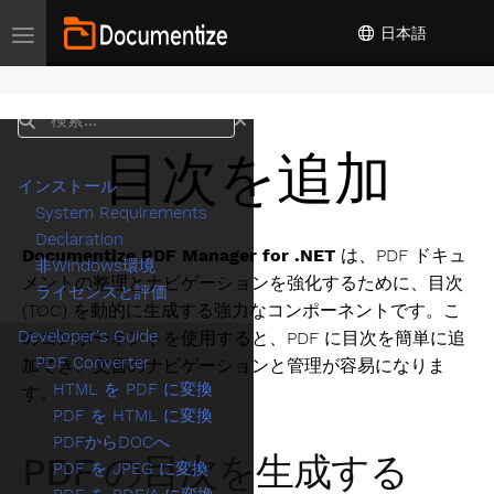
日本語
Toggle navigation
検索
目次を追加
インストール
System Requirements
Declaration
Documentize PDF Manager for .NET
は、PDF ドキュ
非Windows環境
メントの整理とナビゲーションを強化するために、目次
ライセンスと評価
(TOC) を動的に生成する強力なコンポーネントです。こ
Developer's Guide
のコンポーネントを使用すると、PDF に目次を簡単に追
PDF Converter
加でき、文書のナビゲーションと管理が容易になりま
HTML を PDF に変換
す。
PDF を HTML に変換
PDFからDOCへ
PDF の目次を生成する
PDF を JPEG に変換