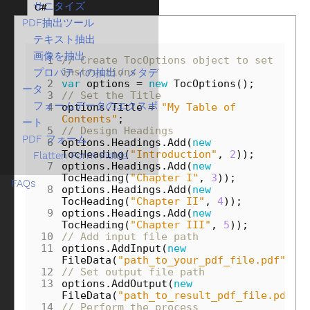
サニタイズ
C#
PDF抽出ツール
テキスト抽出
画像を抽出
 1
// Create TocOptions object to set 
instructions
プロパティの抽出 / メタデ
 2
var
options
=
new
TocOptions
();
ータ
 3
// Set the Title
フォームデータのエクスポ
 4
options
.
Title
=
"My Table of 
Contents"
;
ート
 5
// Design Headings
PDF フォーム
 6
options
.
Headings
.
Add
(
new
TocHeading
(
"Introduction"
,
2
));
Flatten Form Fields
 7
options
.
Headings
.
Add
(
new
TocHeading
(
"Chapter I"
,
3
));
FAQs
 8
options
.
Headings
.
Add
(
new
TocHeading
(
"Chapter II"
,
4
));
 9
options
.
Headings
.
Add
(
new
TocHeading
(
"Chapter III"
,
5
));
10
// Add input file path
11
options
.
AddInput
(
new
FileData
(
"path_to_your_pdf_file.pdf"
));
12
// Set output file path
13
options
.
AddOutput
(
new
FileData
(
"path_to_result_pdf_file.pdf"
)
14
// Perform the process