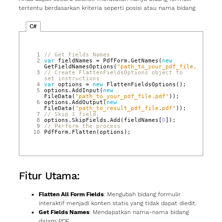
tertentu berdasarkan kriteria seperti posisi atau nama bidang.
C#
 1
// Get Fields Names
 2
var
fieldNames
=
PdfForm
.
GetNames
(
new
GetFieldNamesOptions
(
"path_to_your_pdf_file.pdf"
));
 3
// Create FlattenFieldsOptions object to 
set instructions
 4
var
options
=
new
FlattenFieldsOptions
();
 5
options
.
AddInput
(
new
FileData
(
"path_to_your_pdf_file.pdf"
));
 6
options
.
AddOutput
(
new
FileData
(
"path_to_result_pdf_file.pdf"
));
 7
// Skip 1 field.
 8
options
.
SkipFields
.
Add
(
fieldNames
[
0
]);
 9
// Perform the process
10
PdfForm
.
Flatten
(
options
);
Fitur Utama:
Flatten All Form Fields
: Mengubah bidang formulir
interaktif menjadi konten statis yang tidak dapat diedit.
Get Fields Names
: Mendapatkan nama‑nama bidang
dalam PDF.