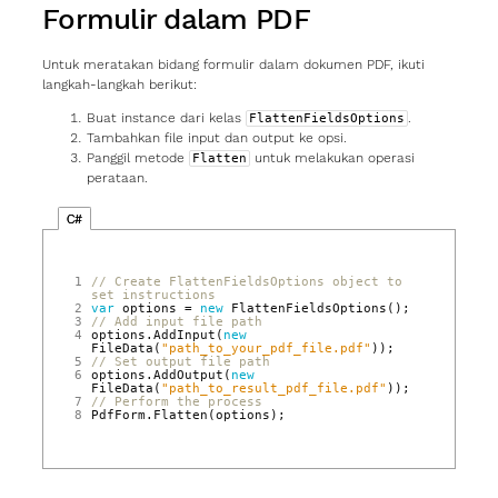
Formulir dalam PDF
Untuk meratakan bidang formulir dalam dokumen PDF, ikuti
langkah‑langkah berikut:
Buat instance dari kelas
.
FlattenFieldsOptions
Tambahkan file input dan output ke opsi.
Panggil metode
untuk melakukan operasi
Flatten
perataan.
C#
1
// Create FlattenFieldsOptions object to 
set instructions
2
var
options
=
new
FlattenFieldsOptions
();
3
// Add input file path
4
options
.
AddInput
(
new
FileData
(
"path_to_your_pdf_file.pdf"
));
5
// Set output file path
6
options
.
AddOutput
(
new
FileData
(
"path_to_result_pdf_file.pdf"
));
7
// Perform the process
8
PdfForm
.
Flatten
(
options
);