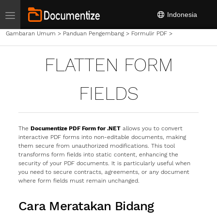
Toggle navigation
Indonesia
Gambaran Umum
>
Panduan Pengembang
>
Formulir PDF
>
Flatten Form F
FLATTEN FORM
FIELDS
The
Documentize PDF Form for .NET
allows you to convert
interactive PDF forms into non-editable documents, making
them secure from unauthorized modifications. This tool
transforms form fields into static content, enhancing the
security of your PDF documents. It is particularly useful when
you need to secure contracts, agreements, or any document
where form fields must remain unchanged.
Cara Meratakan Bidang