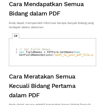
Cara Mendapatkan Semua
Bidang dalam PDF
Anda dapat memperoleh informasi berapa banyak bidang yang
terdapat dalam dokumen.
C#
1
// Get Fields Names
2
var
fieldNames
=
PdfForm
.
GetNames
(
new
GetFieldNamesOptions
(
"path_to_your_pdf_file.pdf"
));
Cara Meratakan Semua
Kecuali Bidang Pertama
dalam PDF
Anda dapat secara selektif meratakan hanya bidang formulir