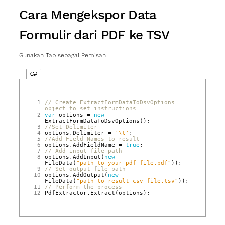
Cara Mengekspor Data
Formulir dari PDF ke TSV
Gunakan Tab sebagai Pemisah.
C#
 1
// Create ExtractFormDataToDsvOptions 
object to set instructions
 2
var
options
=
new
ExtractFormDataToDsvOptions
();
 3
//Set Delimiter
 4
options
.
Delimiter
=
'\t'
;
 5
//Add Field Names to result
 6
options
.
AddFieldName
=
true
;
 7
// Add input file path
 8
options
.
AddInput
(
new
FileData
(
"path_to_your_pdf_file.pdf"
));
 9
// Set output file path
10
options
.
AddOutput
(
new
FileData
(
"path_to_result_csv_file.tsv"
));
11
// Perform the process
12
PdfExtractor
.
Extract
(
options
);