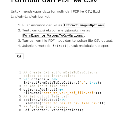
Untuk mengekspor data formulir dari PDF ke CSV, ikuti
langkah‑langkah berikut:
Buat instance dari kelas
.
ExtractImagesOptions
Tentukan opsi ekspor menggunakan kelas
.
FormExporterValuesToCsvOptions
Tambahkan file PDF input dan tentukan file CSV output.
Jalankan metode
untuk melakukan ekspor.
Extract
C#
1
// Create ExtractFormDataToDsvOptions 
object to set instructions
2
var
options
=
new
ExtractFormDataToDsvOptions
(
','
,
true
);
3
// Add input file path
4
options
.
AddInput
(
new
FileData
(
"path_to_your_pdf_file.pdf"
));
5
// Set output file path
6
options
.
AddOutput
(
new
FileData
(
"path_to_result_csv_file.csv"
));
7
// Perform the process
8
PdfExtractor
.
Extract
(
options
);