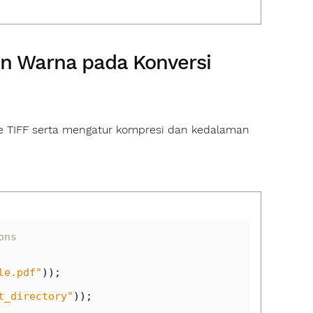
n Warna pada Konversi
le TIFF serta mengatur kompresi dan kedalaman
ons
le.pdf"
));
t_directory"
));