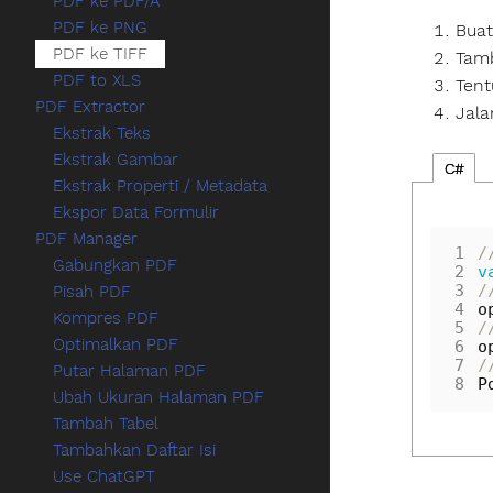
PDF ke PDF/A
PDF ke PNG
Buat
PDF ke TIFF
Tam
PDF to XLS
Tent
PDF Extractor
Jal
Ekstrak Teks
Ekstrak Gambar
C#
Ekstrak Properti / Metadata
Ekspor Data Formulir
PDF Manager
1
/
Gabungkan PDF
2
v
3
/
Pisah PDF
4
o
Kompres PDF
5
/
Optimalkan PDF
6
o
7
/
Putar Halaman PDF
8
P
Ubah Ukuran Halaman PDF
Tambah Tabel
Tambahkan Daftar Isi
Use ChatGPT