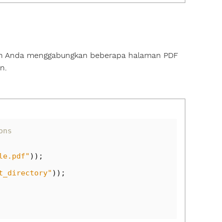
an Anda menggabungkan beberapa halaman PDF
n.
ons
le.pdf"
));
t_directory"
));