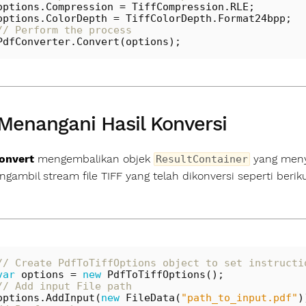
options
.
Compression
=
TiffCompression
.
RLE
;
options
.
ColorDepth
=
TiffColorDepth
.
Format24bpp
;
// Perform the process
PdfConverter
.
Convert
(
options
);
Menangani Hasil Konversi
onvert
mengembalikan objek
yang menye
ResultContainer
gambil stream file TIFF yang telah dikonversi seperti beriku
// Create PdfToTiffOptions object to set instructi
var
options
=
new
PdfToTiffOptions
();
// Add input File path
options
.
AddInput
(
new
FileData
(
"path_to_input.pdf"
)