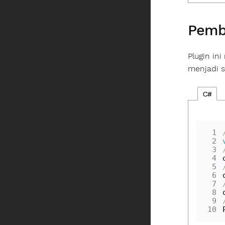
Pemb
Plugin i
menjadi s
C#
 1
 2
 3
 4
 5
 6
 7
 8
 9
10