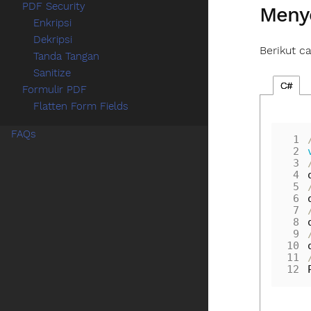
PDF Security
Menye
Enkripsi
Dekripsi
Berikut c
Tanda Tangan
Sanitize
C#
Formulir PDF
Flatten Form Fields
FAQs
 1
 2
 3
 4
 5
 6
 7
 8
 9
10
11
12