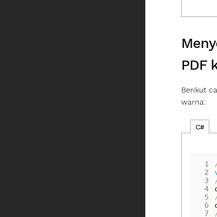
Meny
PDF k
Berikut c
warna:
C#
 1
 2
 3
 4
 5
 6
 7