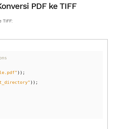
onversi PDF ke TIFF
 TIFF:
ons
le.pdf"
));
t_directory"
));