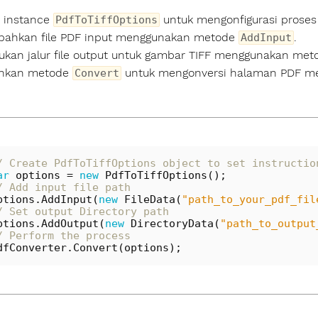
 instance
untuk mengonfigurasi proses 
PdfToTiffOptions
bahkan file PDF input menggunakan metode
.
AddInput
ukan jalur file output untuk gambar TIFF menggunakan me
ankan metode
untuk mengonversi halaman PDF men
Convert
/ Create PdfToTiffOptions object to set instructio
ar
options
=
new
PdfToTiffOptions
();
/ Add input file path
ptions
.
AddInput
(
new
FileData
(
"path_to_your_pdf_fil
/ Set output Directory path
ptions
.
AddOutput
(
new
DirectoryData
(
"path_to_output
/ Perform the process
dfConverter
.
Convert
(
options
);