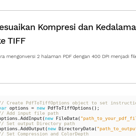
esuaikan Kompresi dan Kedalama
e TIFF
ara mengonversi 2 halaman PDF dengan 400 DPI menjadi fi
// Create PdfToTiffOptions object to set instructi
var
options
=
new
PdfToTiffOptions
();
// Add input file path
options
.
AddInput
(
new
FileData
(
"path_to_your_pdf_fi
// Set output Directory path
options
.
AddOutput
(
new
DirectoryData
(
"path_to_outpu
// Set Compression and ColorDepth