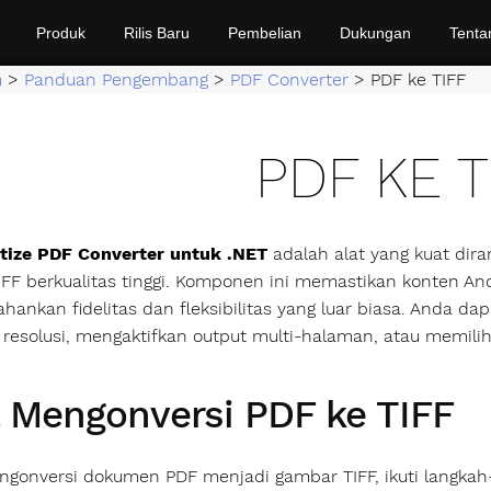
Produk
Rilis Baru
Pembelian
Dukungan
Tenta
m
>
Panduan Pengembang
>
PDF Converter
>
PDF ke TIFF
PDF KE T
ize PDF Converter untuk .NET
adalah alat yang kuat di
FF berkualitas tinggi. Komponen ini memastikan konten And
ankan fidelitas dan fleksibilitas yang luar biasa. Anda d
resolusi, mengaktifkan output multi‑halaman, atau memilih
 Mengonversi PDF ke TIFF
gonversi dokumen PDF menjadi gambar TIFF, ikuti langkah‑