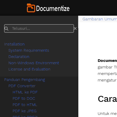
Gambaran Umu
Telusuri
Installation
System Requirements
Declaration
Document
Non-Windows Environment
gambar TI
License and Evaluation
mempertah
Panduan Pengembang
mengatur 
PDF Converter
HTML ke PDF
Cara
PDF to DOC
PDF to HTML
PDF ke JPEG
Untuk men