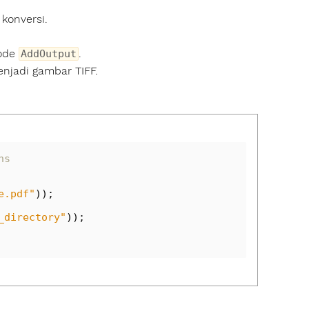
konversi.
tode
.
AddOutput
jadi gambar TIFF.
ns
e.pdf"
));
_directory"
));