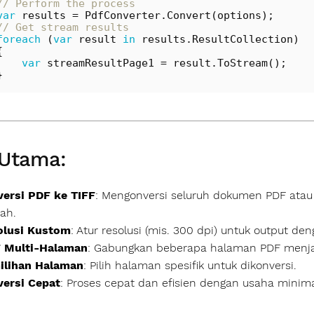
// Perform the process
var
results
=
PdfConverter
.
Convert
(
options
);
// Get stream results
foreach
(
var
result
in
results
.
ResultCollection
)
{
var
streamResultPage1
=
result
.
ToStream
();
}
 Utama:
ersi PDF ke TIFF
: Mengonversi seluruh dokumen PDF atau
ah.
olusi Kustom
: Atur resolusi (mis. 300 dpi) untuk output den
F Multi‑Halaman
: Gabungkan beberapa halaman PDF menjadi
ilihan Halaman
: Pilih halaman spesifik untuk dikonversi.
versi Cepat
: Proses cepat dan efisien dengan usaha minima