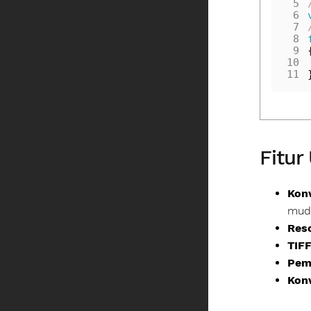
 5
 6
 7
 8
 9
10
11
Fitur
Konv
mud
Res
TIF
Pem
Kon