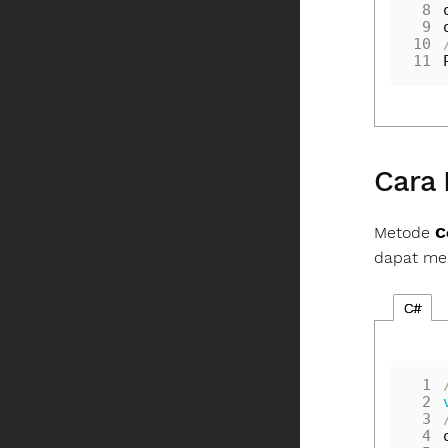
 8
 9
10
11
Cara 
Metode
C
dapat men
C#
 1
 2
 3
 4