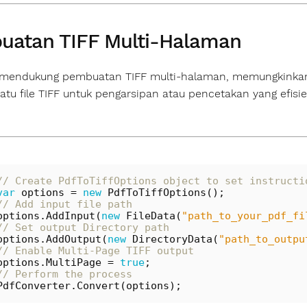
uatan TIFF Multi‑Halaman
ni mendukung pembuatan TIFF multi‑halaman, memungkink
atu file TIFF untuk pengarsipan atau pencetakan yang efisie
// Create PdfToTiffOptions object to set instructi
var
options
=
new
PdfToTiffOptions
();
// Add input file path
options
.
AddInput
(
new
FileData
(
"path_to_your_pdf_fi
// Set output Directory path
options
.
AddOutput
(
new
DirectoryData
(
"path_to_outpu
// Enable Multi-Page TIFF output
options
.
MultiPage
=
true
;
// Perform the process
PdfConverter
.
Convert
(
options
);