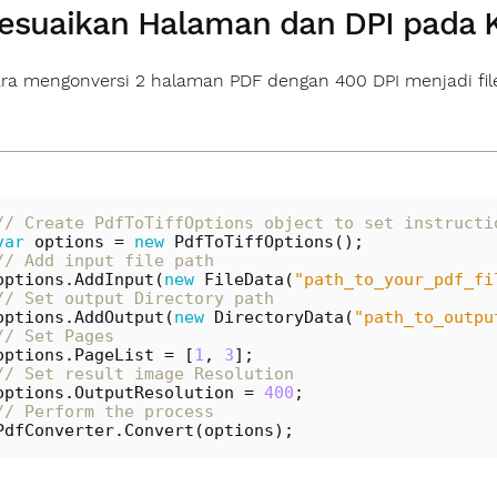
suaikan Halaman dan DPI pada K
ara mengonversi 2 halaman PDF dengan 400 DPI menjadi file
// Create PdfToTiffOptions object to set instructi
var
options
=
new
PdfToTiffOptions
();
// Add input file path
options
.
AddInput
(
new
FileData
(
"path_to_your_pdf_fi
// Set output Directory path
options
.
AddOutput
(
new
DirectoryData
(
"path_to_outpu
// Set Pages
options
.
PageList
=
[
1
,
3
];
// Set result image Resolution
options
.
OutputResolution
=
400
;
// Perform the process
PdfConverter
.
Convert
(
options
);