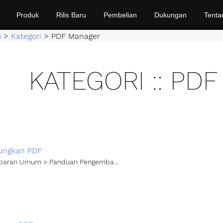
Produk
Rilis Baru
Pembelian
Dukungan
Tenta
m
>
Kategori
>
PDF Manager
KATEGORI :: PD
ungkan PDF
aran Umum > Panduan Pengembang > PDF Manager