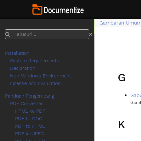
Gambaran Umu
Telusuri
Installation
System Requirements
Declaration
G
Non-Windows Environment
License and Evaluation
Gab
Panduan Pengembang
Gamb
PDF Converter
HTML ke PDF
PDF to DOC
K
PDF to HTML
PDF ke JPEG