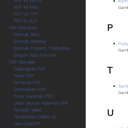
PDF ke PDF/A
Kom
PDF ke PNG
Gamb
PDF ke TIFF
PDF to XLS
P
PDF Extractor
Ekstrak Teks
Ekstrak Gambar
Put
Ekstrak Properti / Metadata
Gamb
Ekspor Data Formulir
PDF Manager
T
Gabungkan PDF
Pisah PDF
Kompres PDF
Tamb
Optimalkan PDF
Gamb
Putar Halaman PDF
Ubah Ukuran Halaman PDF
U
Tambah Tabel
Tambahkan Daftar Isi
Use ChatGPT