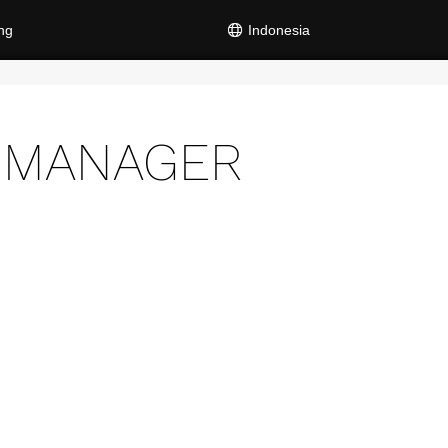
ng
Indonesia
F MANAGER