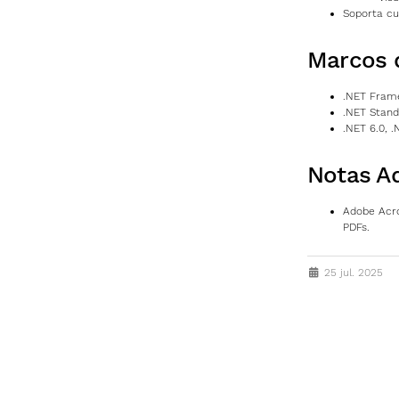
Soporta cu
Marcos 
.NET Frame
.NET Stand
.NET 6.0, .
Notas Ad
Adobe Acr
PDFs.
25 jul. 2025