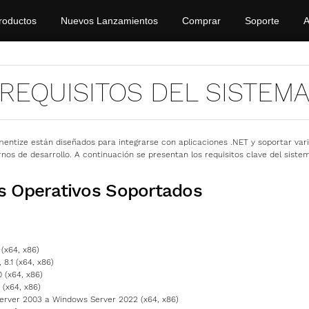
roductos
Nuevos Lanzamientos
Comprar
Soporte
A
REQUISITOS DEL SISTEM
ntize están diseñados para integrarse con aplicaciones .NET y soportar var
rnos de desarrollo. A continuación se presentan los requisitos clave del siste
s Operativos Soportados
(x64, x86)
8.1 (x64, x86)
 (x64, x86)
 (x64, x86)
rver 2003 a Windows Server 2022 (x64, x86)