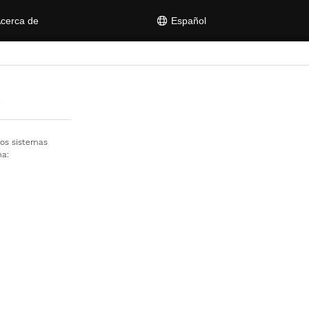
cerca de
Español
A
ios sistemas
ma: