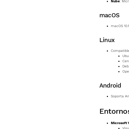
Nube
: Mic
macOS
macOS 10.12
Linux
Compatible
Ubun
Cent
Debi
Ope
Android
Soporta And
Entornos
Microsoft 
Visu