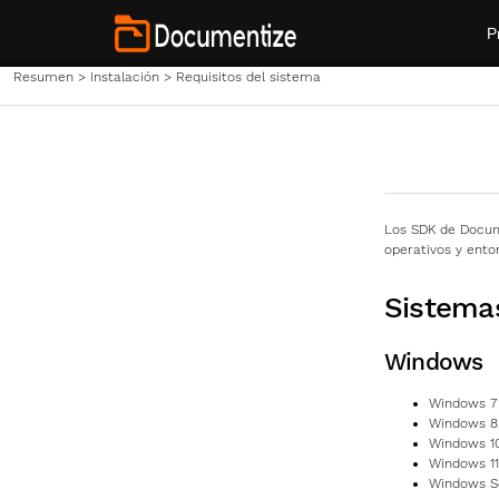
P
Resumen
>
Instalación
>
Requisitos del sistema
Los SDK de Docume
operativos y ento
Sistema
Windows
Windows 7 
Windows 8, 
Windows 10
Windows 11
Windows Se