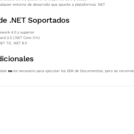
alquier entorno de desarrollo que apunte a plataformas .NET.
de .NET Soportados
work 4.0 y superior
ard 2.0 (.NET Core 3.1+)
NET 7.0, .NET 8.0
icionales
obat
no
es necesario para ejecutar los SDK de Documentize, pero se recomie