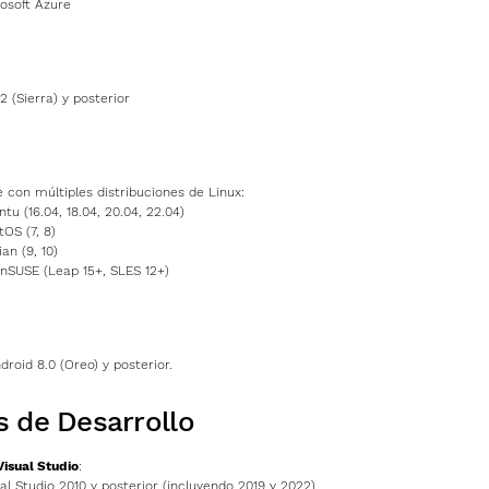
rosoft Azure
 (Sierra) y posterior
 con múltiples distribuciones de Linux:
tu (16.04, 18.04, 20.04, 22.04)
OS (7, 8)
an (9, 10)
nSUSE (Leap 15+, SLES 12+)
roid 8.0 (Oreo) y posterior.
 de Desarrollo
Visual Studio
:
al Studio 2010 y posterior (incluyendo 2019 y 2022)