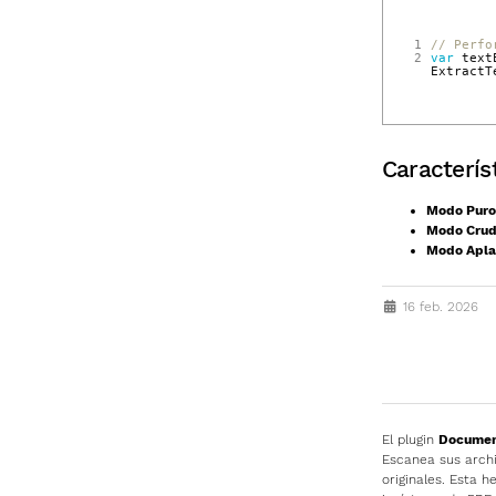
1
// Perfo
2
var
text
ExtractT
Caracterís
Modo Puro
Modo Cru
Modo Apl
16 feb. 2026
El plugin
Document
Escanea sus archi
originales. Esta h