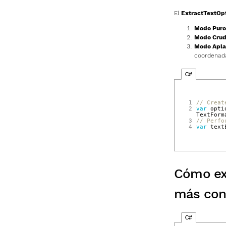
El
ExtractTextOp
Modo Puro
Modo Cru
Modo Apl
coordenad
C#
1
// Creat
2
var
opti
TextForm
3
// Perfo
4
var
text
Cómo ext
más con
C#