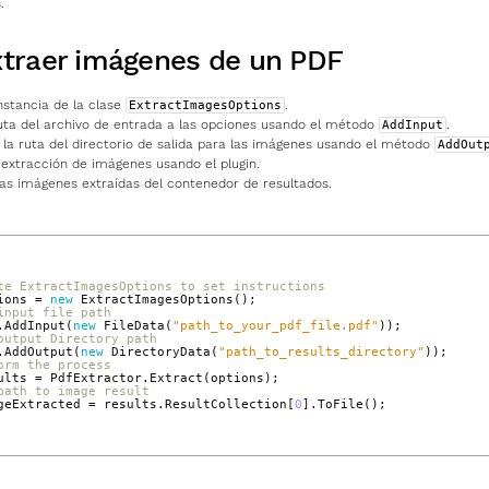
.
traer imágenes de un PDF
nstancia de la clase
.
ExtractImagesOptions
uta del archivo de entrada a las opciones usando el método
.
AddInput
 la ruta del directorio de salida para las imágenes usando el método
AddOut
 extracción de imágenes usando el plugin.
as imágenes extraídas del contenedor de resultados.
te ExtractImagesOptions to set instructions
ions
=
new
ExtractImagesOptions
();
input file path
.
AddInput
(
new
FileData
(
"path_to_your_pdf_file.pdf"
));
output Directory path
.
AddOutput
(
new
DirectoryData
(
"path_to_results_directory"
));
orm the process
ults
=
PdfExtractor
.
Extract
(
options
);
path to image result
geExtracted
=
results
.
ResultCollection
[
0
].
ToFile
();