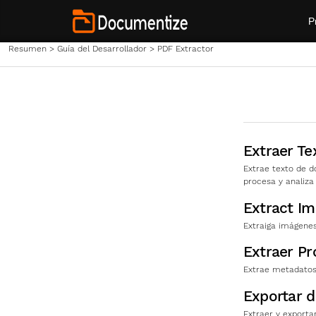
P
Resumen
>
Guía del Desarrollador
>
PDF Extractor
Extraer Te
Extrae texto de 
procesa y analiza
Extract I
Extraiga imágene
Extraer Pr
Extrae metadatos
Exportar d
Extraer y export