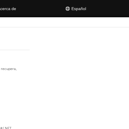
cerca de
Español
 recupera,
C#/.NET