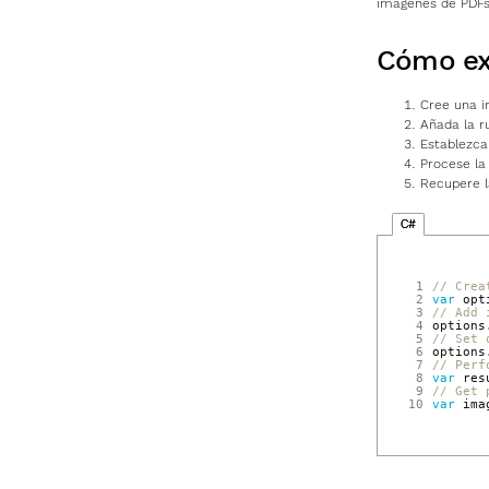
imágenes de PDFs
Cómo ex
Cree una i
Añada la r
Establezca
Procese la
Recupere l
C#
 1
// Crea
 2
var
opt
 3
// Add 
 4
options
 5
// Set 
 6
options
 7
// Perf
 8
var
res
 9
// Get 
10
var
ima