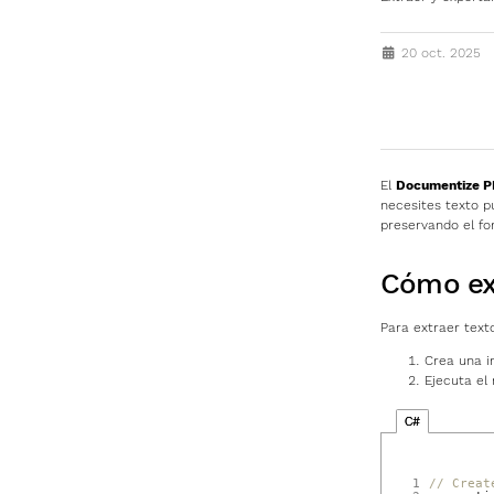
20 oct. 2025
SUBS
El
Documentize PD
necesites texto p
preservando el fo
Cómo ext
Para extraer text
Crea una i
Ejecuta e
C#
1
// Creat