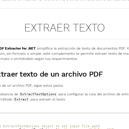
EXTRAER TEXTO
ECCIONES DE PDF EXTRA
F Extractor for .NET
simplifica la extracción de texto de documentos PDF. Y
uro, sin formato o simple, este complemento te permite extraer texto de man
rmato o omitiéndolo según tus requerimientos.
raer texto de un archivo PDF
o de un archivo PDF, sigue estos pasos:
nstancia de
para configurar la ruta del archivo de entr
ExtractTextOptions
l método
para extraer el texto.
Extract
e ExtractTextOptions object to set input file path