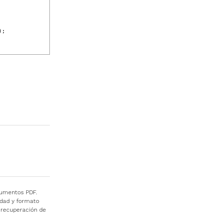
);
cumentos PDF.
idad y formato
e recuperación de