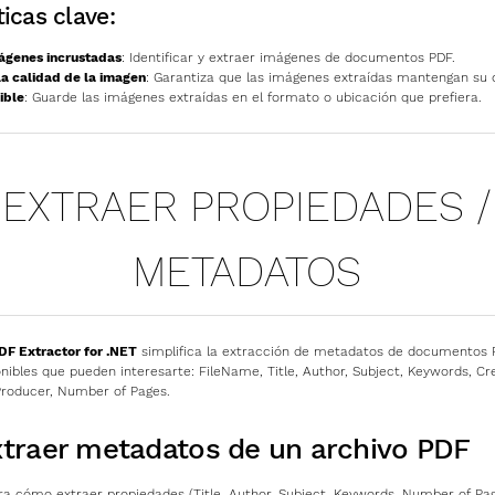
ticas clave:
ágenes incrustadas
: Identificar y extraer imágenes de documentos PDF.
la calidad de la imagen
: Garantiza que las imágenes extraídas mantengan su ca
ible
: Guarde las imágenes extraídas en el formato o ubicación que prefiera.
EXTRAER PROPIEDADES /
METADATOS
F Extractor for .NET
simplifica la extracción de metadatos de documentos 
nibles que pueden interesarte: FileName, Title, Author, Subject, Keywords, Cre
Producer, Number of Pages.
traer metadatos de un archivo PDF
a cómo extraer propiedades (Title, Author, Subject, Keywords, Number of Pag