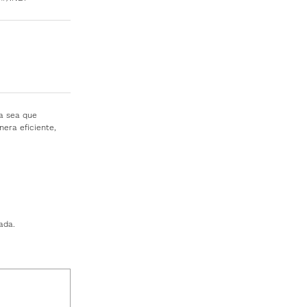
CTOR
a sea que
era eficiente,
ada.