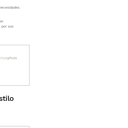
necesidades.
ar.
 por sus
ttingMode
tilo