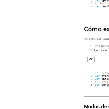
2
var
opti
3
// Perfo
4
var
text
Cómo ext
Para extraer texto
Crea una i
Ejecuta e
C#
1
// Creat
2
var
stre
3
var
opti
4
// Perfo
5
var
text
Modos de 