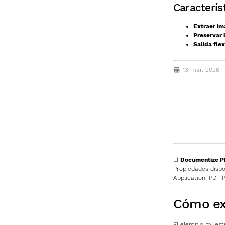
Caracterís
Extraer im
Preservar 
Salida flex
13 mar. 2026
El
Documentize PD
Propiedades dispo
Application, PDF 
Cómo ex
El ejemplo muestr