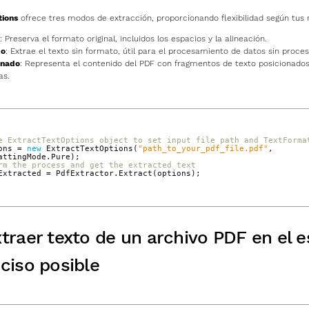
tions
ofrece tres modos de extracción, proporcionando flexibilidad según tus 
: Preserva el formato original, incluidos los espacios y la alineación.
do
: Extrae el texto sin formato, útil para el procesamiento de datos sin proces
anado
: Representa el contenido del PDF con fragmentos de texto posicionados
as.
e ExtractTextOptions object to set input file path and TextForma
ons
=
new
ExtractTextOptions
(
"path_to_your_pdf_file.pdf"
,
attingMode
.
Pure
);
rm the process and get the extracted text
Extracted
=
PdfExtractor
.
Extract
(
options
);
raer texto de un archivo PDF en el es
ciso posible