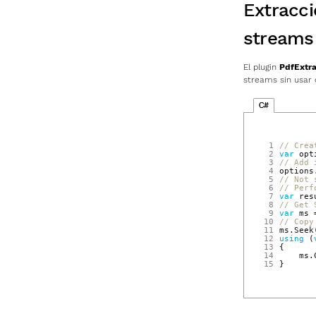
Extracci
streams 
El plugin
PdfExtra
streams sin usar
C#
 1
// Crea
 2
var
opt
 3
// Add 
 4
options
 5
// Not 
 6
// Perf
 7
var
res
 8
// Get 
 9
var
ms
10
// Copy
11
ms
.
Seek
12
using
(
13
{
14
ms
.
15
}