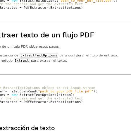
ons
=
new
ExtractTextOptions
(
"path_to_your_pdf_file.pdf"
);
rm the process and get the extracted text
Extracted
=
PdfExtractor
.
Extract
(
options
);
raer texto de un flujo PDF
 de un flujo PDF, sigue estos pasos:
nstancia de
para configurar el flujo de entrada.
ExtractTextOptions
l método
para extraer el texto.
Extract
e ExtractTextOptions object to set input stream
am
=
File
.
OpenRead
(
"path_to_your_pdf_file.pdf"
);
ons
=
new
ExtractTextOptions
(
stream
);
rm the process and get the extracted text
Extracted
=
PdfExtractor
.
Extract
(
options
);
extracción de texto