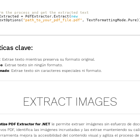
rm the process and get the extracted text
Extracted
=
PdfExtractor
.
Extract
(
new
extOptions
(
"path_to_your_pdf_file.pdf"
,
TextFormattingMode
.
Pure
)
ticas clave:
: Extrae texto mientras preserva su formato original.
do
: Extrae texto sin ningún formato.
anado
: Extrae texto sin caracteres especiales ni formato.
EXTRACT IMAGES
ize PDF Extractor for .NET
le permite extraer imágenes sin esfuerzo de do
vos PDF, identifica las imágenes incrustadas y las extrae manteniendo su cal
erramienta mejora la accesibilidad del contenido visual y agiliza el proceso d