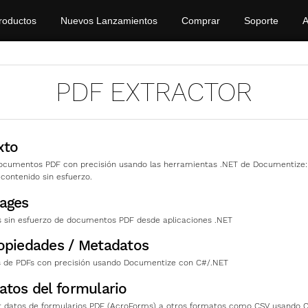
roductos
Nuevos Lanzamientos
Comprar
Soporte
A
PDF EXTRACTOR
xto
documentos PDF con precisión usando las herramientas .NET de Documentize:
 contenido sin esfuerzo.
mages
s sin esfuerzo de documentos PDF desde aplicaciones .NET
opiedades / Metadatos
 de PDFs con precisión usando Documentize con C#/.NET
atos del formulario
ar datos de formularios PDF (AcroForms) a otros formatos como CSV usando 