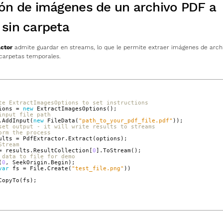
ón de imágenes de un archivo PDF a
sin carpeta
ctor
admite guardar en streams, lo que le permite extraer imágenes de arch
 carpetas temporales.
te ExtractImagesOptions to set instructions
ions
=
new
ExtractImagesOptions
();
input file path
.
AddInput
(
new
FileData
(
"path_to_your_pdf_file.pdf"
));
set output - it will write results to streams
orm the process
ults
=
PdfExtractor
.
Extract
(
options
);
Stream
=
results
.
ResultCollection
[
0
].
ToStream
();
 data to file for demo
(
0
,
SeekOrigin
.
Begin
);
var
fs
=
File
.
Create
(
"test_file.png"
))
CopyTo
(
fs
);