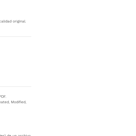
lidad original.
PDF.
ated, Modified,
es) de un archivo