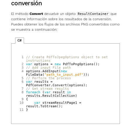
conversión
El método
Convert
devuelve un objeto
que
ResultContainer
contiene información sobre los resultados de la conversión.
Puedes obtener los flujos de los archivos PNG convertidos como
se muestra a continuación:
C#
 1
// Create PdfToJpegOptions object to set 
instructions
 2
var
options
=
new
PdfToPngOptions
();
 3
// Add input File path
 4
options
.
AddInput
(
new
FileData
(
"path_to_input.pdf"
));
 5
// Perform the process
 6
var
results
=
PdfConverter
.
Convert
(
options
);
 7
// Get stream results
 8
foreach
(
var
result
in
results
.
ResultCollection
)
 9
{
10
var
streamResultPage1
=
result
.
ToStream
();
11
}