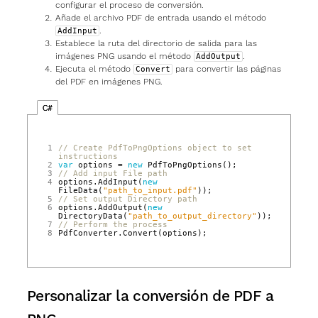
configurar el proceso de conversión.
Añade el archivo PDF de entrada usando el método
.
AddInput
Establece la ruta del directorio de salida para las
imágenes PNG usando el método
.
AddOutput
Ejecuta el método
para convertir las páginas
Convert
del PDF en imágenes PNG.
C#
1
// Create PdfToPngOptions object to set 
instructions
2
var
options
=
new
PdfToPngOptions
();
3
// Add input File path
4
options
.
AddInput
(
new
FileData
(
"path_to_input.pdf"
));
5
// Set output Directory path
6
options
.
AddOutput
(
new
DirectoryData
(
"path_to_output_directory"
));
7
// Perform the process
8
PdfConverter
.
Convert
(
options
);
Personalizar la conversión de PDF a