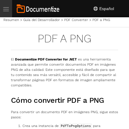
Toggle navigation
Español
Resumen
>
Guía del Desarrollador
>
PDF Converter
>
PDF a PNG
PDF A PNG
El
Documentize PDF Converter for .NET
es una herramienta
avanzada que permite convertir documentos PDF en imágenes
PNG de alta calidad. Este componente está diseñado para que
tu contenido sea más versátil, accesible y fácil de compartir al
transformar páginas PDF en formatos de imagen ampliamente
compatibles.
Cómo convertir PDF a PNG
Para convertir un documento PDF en imágenes PNG, sigue estos
pasos:
Crea una instancia de
para
PdfToPngOptions