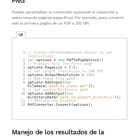
PNG
Puedes personalizar la conversión ajustando la resolución y
seleccionando páginas específicas. Por ejemplo, para convertir
solo la primera página de un PDF a 200 DPI:
C#
 1
// Create PdfToPngOptions object to set 
instructions
 2
var
options
=
new
PdfToPngOptions
()
 3
// Process only the first page
 4
options
.
PageList
=
[
1
];
 5
// Set output resolution to 200 DPI
 6
options
.
OutputResolution
=
200
;
 7
// Add input File path
 8
options
.
AddInput
(
new
FileData
(
"path_to_input.pdf"
));
 9
// Set output Directory path
10
options
.
AddOutput
(
new
DirectoryData
(
"path_to_output_directory"
));
11
// Perform the process
12
PdfConverter
.
Convert
(
options
);
Manejo de los resultados de la