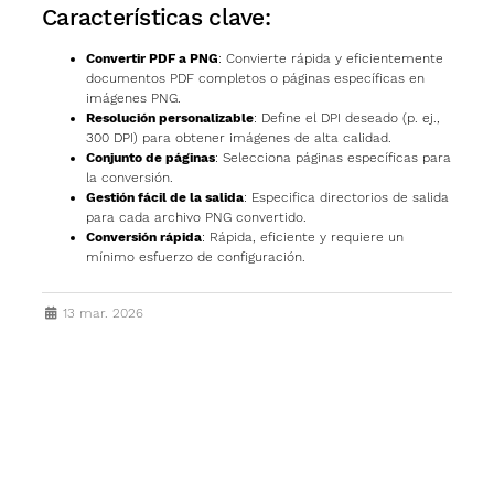
Características clave:
Convertir PDF a PNG
: Convierte rápida y eficientemente
documentos PDF completos o páginas específicas en
imágenes PNG.
Resolución personalizable
: Define el DPI deseado (p. ej.,
300 DPI) para obtener imágenes de alta calidad.
Conjunto de páginas
: Selecciona páginas específicas para
la conversión.
Gestión fácil de la salida
: Especifica directorios de salida
para cada archivo PNG convertido.
Conversión rápida
: Rápida, eficiente y requiere un
mínimo esfuerzo de configuración.
13 mar. 2026