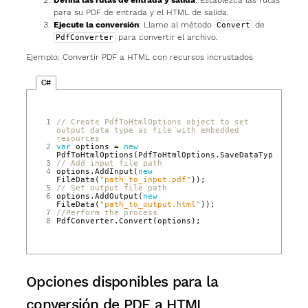
para su PDF de entrada y el HTML de salida.
Ejecute la conversión
: Llame al método
de
Convert
para convertir el archivo.
PdfConverter
Ejemplo: Convertir PDF a HTML con recursos incrustados
C#
1
// Create PdfToHtmlOptions object to set 
output data type as file with embedded 
resources
2
var
options
=
new
PdfToHtmlOptions
(
PdfToHtmlOptions
.
SaveDataType
.
FileW
3
// Add input file path
4
options
.
AddInput
(
new
FileData
(
"path_to_input.pdf"
));
5
// Set output file path
6
options
.
AddOutput
(
new
FileData
(
"path_to_output.html"
));
7
//Perform the process
8
PdfConverter
.
Convert
(
options
);
Opciones disponibles para la
conversión de PDF a HTML