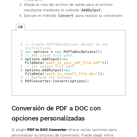
Añada la ruta del archivo de salida para el archivo
resultante mediante el método
.
AddOutput
Ejecute el método
para realizar la conversión.
Convert
C#
1
// Create PdfToDocOptions object to set 
instructions
2
var
options
=
new
PdfToDocOptions
();
3
// Add input file path
4
options
.
AddInput
(
new
FileData
(
"path_to_your_pdf_file.pdf"
));
5
// Set output file path
6
options
.
AddOutput
(
new
FileData
(
"path_to_result_file.doc"
));
7
// Perform the process
8
PdfConverter
.
Convert
(
options
);
Conversión de PDF a DOC con
opciones personalizadas
El plugin
PDF to DOC Converter
ofrece varias opciones para
personalizar su proceso de conversión. Puede elegir entre