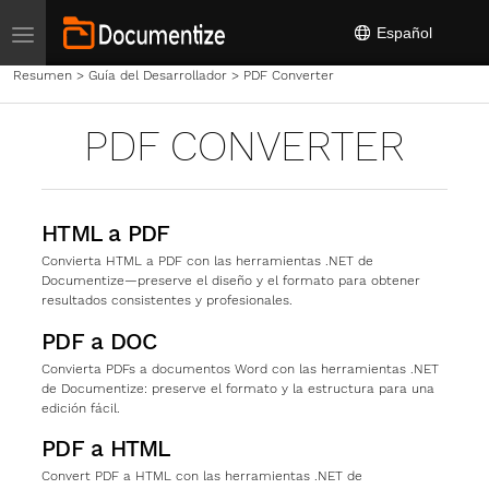
Toggle navigation
Español
Resumen
>
Guía del Desarrollador
>
PDF Converter
PDF CONVERTER
HTML a PDF
Convierta HTML a PDF con las herramientas .NET de
Documentize—preserve el diseño y el formato para obtener
resultados consistentes y profesionales.
PDF a DOC
Convierta PDFs a documentos Word con las herramientas .NET
de Documentize: preserve el formato y la estructura para una
edición fácil.
PDF a HTML
Convert PDF a HTML con las herramientas .NET de