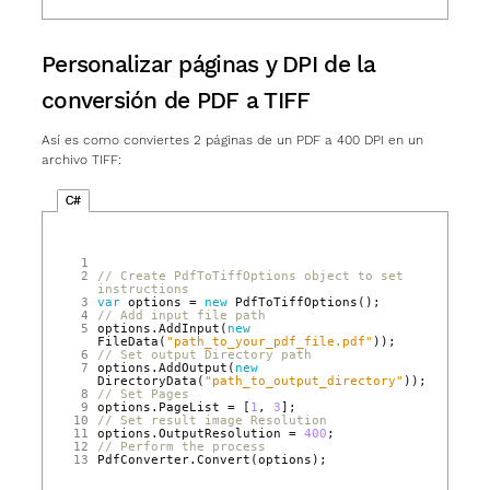
Personalizar páginas y DPI de la
conversión de PDF a TIFF
Así es como conviertes 2 páginas de un PDF a 400 DPI en un
archivo TIFF:
C#
 1
 2
// Create PdfToTiffOptions object to set 
instructions  
 3
var
options
=
new
PdfToTiffOptions
();
 4
// Add input file path  
 5
options
.
AddInput
(
new
FileData
(
"path_to_your_pdf_file.pdf"
));
 6
// Set output Directory path  
 7
options
.
AddOutput
(
new
DirectoryData
(
"path_to_output_directory"
));
 8
// Set Pages  
 9
options
.
PageList
=
[
1
,
3
];
10
// Set result image Resolution  
11
options
.
OutputResolution
=
400
;
12
// Perform the process  
13
PdfConverter
.
Convert
(
options
);