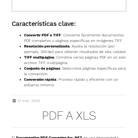
Características clave:
Convertir PDF a TIFF
: Convierte fácilmente documentos
PDF completos o páginas específicas en imágenes TIFF.
Resolución personalizada
: Ajusta la resolución (por
ejemplo, 300 dpi) para obtener resultados de alta calidad.
TIFF multipágina
: Combina varias páginas PDF en un solo
archivo TIFF multipágina.
Conjunto de páginas
: Selecciona páginas específicas para
la conversión.
Conversión rápida
: Proceso rápido y eficiente con un
esfuerzo mínimo.
13 mar. 2026
PDF A XLS
El
Documentize PDF Converter for .NET
es una herramienta