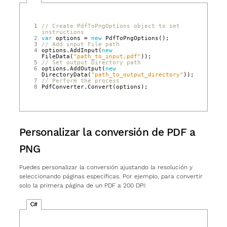
1
// Create PdfToPngOptions object to set 
instructions
2
var
options
=
new
PdfToPngOptions
();
3
// Add input File path
4
options
.
AddInput
(
new
FileData
(
"path_to_input.pdf"
));
5
// Set output Directory path
6
options
.
AddOutput
(
new
DirectoryData
(
"path_to_output_directory"
));
7
// Perform the process
8
PdfConverter
.
Convert
(
options
);
Personalizar la conversión de PDF a
PNG
Puedes personalizar la conversión ajustando la resolución y
seleccionando páginas específicas. Por ejemplo, para convertir
solo la primera página de un PDF a 200 DPI:
C#