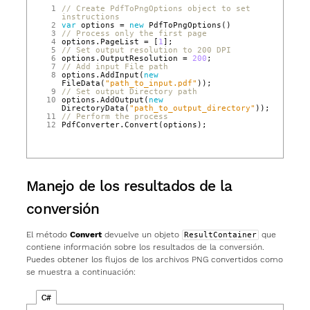
 1
// Create PdfToPngOptions object to set 
instructions
 2
var
options
=
new
PdfToPngOptions
()
 3
// Process only the first page
 4
options
.
PageList
=
[
1
];
 5
// Set output resolution to 200 DPI
 6
options
.
OutputResolution
=
200
;
 7
// Add input File path
 8
options
.
AddInput
(
new
FileData
(
"path_to_input.pdf"
));
 9
// Set output Directory path
10
options
.
AddOutput
(
new
DirectoryData
(
"path_to_output_directory"
));
11
// Perform the process
12
PdfConverter
.
Convert
(
options
);
Manejo de los resultados de la
conversión
El método
Convert
devuelve un objeto
que
ResultContainer
contiene información sobre los resultados de la conversión.
Puedes obtener los flujos de los archivos PNG convertidos como
se muestra a continuación:
C#