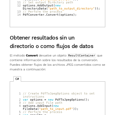
11
// Set output Directory path
12
options
.
AddOutput
(
new
DirectoryData
(
"path_to_output_directory"
));
13
// Perform the process
14
PdfConverter
.
Convert
(
options
);
Obtener resultados sin un
directorio o como flujos de datos
El método
Convert
devuelve un objeto
que
ResultContainer
contiene información sobre los resultados de la conversión.
Puedes obtener flujos de los archivos JPEG convertidos como se
muestra a continuación:
C#
 1
// Create PdfToJpegOptions object to set 
instructions
 2
var
options
=
new
PdfToJpegOptions
();
 3
// Add input File path
 4
options
.
AddInput
(
new
FileData
(
"path_to_input.pdf"
));
 5
// Perform the process