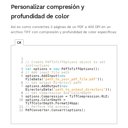
Personalizar compresión y
profundidad de color
Así es como conviertes 2 páginas de un PDF a 400 DPI en un
archivo TIFF con compresión y profundidad de color específicas:
C#
 1
 2
// Create PdfToTiffOptions object to set 
instructions  
 3
var
options
=
new
PdfToTiffOptions
();
 4
// Add input file path  
 5
options
.
AddInput
(
new
FileData
(
"path_to_your_pdf_file.pdf"
));
 6
// Set output Directory path  
 7
options
.
AddOutput
(
new
DirectoryData
(
"path_to_output_directory"
));
 8
// Set Compression and ColorDepth  
 9
options
.
Compression
=
TiffCompression
.
RLE
;
10
options
.
ColorDepth
=
TiffColorDepth
.
Format24bpp
;
11
// Perform the process  
12
PdfConverter
.
Convert
(
options
);