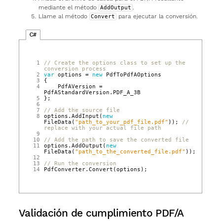
mediante el método
.
AddOutput
Llame al método
para ejecutar la conversión.
Convert
C#
 1
// Create the options class to set up the 
conversion process
 2
var
options
=
new
PdfToPdfAOptions
 3
{
 4
PdfAVersion
=
PdfAStandardVersion
.
PDF_A_3B
 5
};
 6
 7
// Add the source file
 8
options
.
AddInput
(
new
FileData
(
"path_to_your_pdf_file.pdf"
));
// 
replace with your actual file path
 9
10
// Add the path to save the converted file
11
options
.
AddOutput
(
new
FileData
(
"path_to_the_converted_file.pdf"
));
12
13
// Run the conversion
14
PdfConverter
.
Convert
(
options
);
Validación de cumplimiento PDF/A