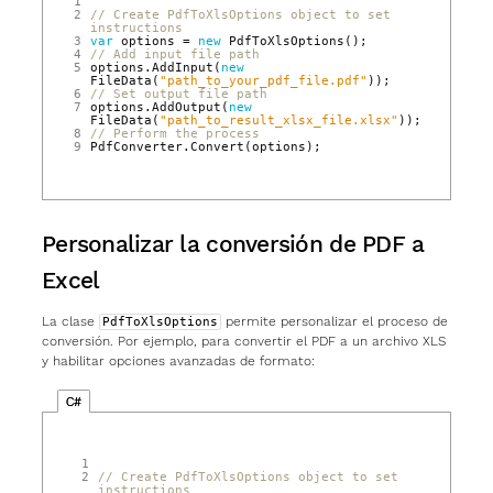
1
2
// Create PdfToXlsOptions object to set 
instructions  
3
var
options
=
new
PdfToXlsOptions
();
4
// Add input file path  
5
options
.
AddInput
(
new
FileData
(
"path_to_your_pdf_file.pdf"
));
6
// Set output file path  
7
options
.
AddOutput
(
new
FileData
(
"path_to_result_xlsx_file.xlsx"
));
8
// Perform the process  
9
PdfConverter
.
Convert
(
options
);
Personalizar la conversión de PDF a
Excel
La clase
permite personalizar el proceso de
PdfToXlsOptions
conversión. Por ejemplo, para convertir el PDF a un archivo XLS
y habilitar opciones avanzadas de formato:
C#
 1
 2
// Create PdfToXlsOptions object to set 
instructions  