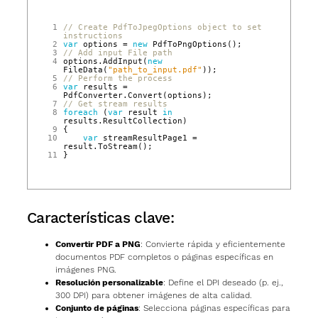
 1
// Create PdfToJpegOptions object to set 
instructions
 2
var
options
=
new
PdfToPngOptions
();
 3
// Add input File path
 4
options
.
AddInput
(
new
FileData
(
"path_to_input.pdf"
));
 5
// Perform the process
 6
var
results
=
PdfConverter
.
Convert
(
options
);
 7
// Get stream results
 8
foreach
(
var
result
in
results
.
ResultCollection
)
 9
{
10
var
streamResultPage1
=
result
.
ToStream
();
11
}
Características clave:
Convertir PDF a PNG
: Convierte rápida y eficientemente
documentos PDF completos o páginas específicas en
imágenes PNG.
Resolución personalizable
: Define el DPI deseado (p. ej.,
300 DPI) para obtener imágenes de alta calidad.
Conjunto de páginas
: Selecciona páginas específicas para