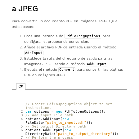
a JPEG
Para convertir un documento PDF en imágenes JPEG, sigue
estos pasos:
Crea una instancia de
para
PdfToJpegOptions
configurar el proceso de conversión.
Añade el archivo PDF de entrada usando el método
.
AddInput
Establece la ruta del directorio de salida para las
imágenes JPEG usando el método
.
AddOutput
Ejecuta el método
para convertir las páginas
Convert
PDF en imágenes JPEG.
C#
1
// Create PdfToJpegOptions object to set 
instructions
2
var
options
=
new
PdfToJpegOptions
();
3
// Add input File path
4
options
.
AddInput
(
new
FileData
(
"path_to_input.pdf"
));
5
// Set output Directory path
6
options
.
AddOutput
(
new
DirectoryData
(
"path_to_output_directory"
));
7
// Perform the process