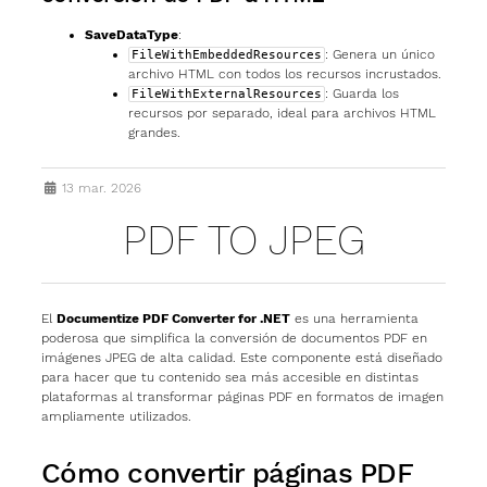
SaveDataType
:
: Genera un único
FileWithEmbeddedResources
archivo HTML con todos los recursos incrustados.
: Guarda los
FileWithExternalResources
recursos por separado, ideal para archivos HTML
grandes.
13 mar. 2026
PDF TO JPEG
El
Documentize PDF Converter for .NET
es una herramienta
poderosa que simplifica la conversión de documentos PDF en
imágenes JPEG de alta calidad. Este componente está diseñado
para hacer que tu contenido sea más accesible en distintas
plataformas al transformar páginas PDF en formatos de imagen
ampliamente utilizados.
Cómo convertir páginas PDF