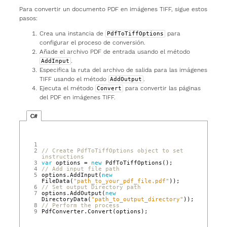
Para convertir un documento PDF en imágenes TIFF, sigue estos
pasos:
Crea una instancia de
para
PdfToTiffOptions
configurar el proceso de conversión.
Añade el archivo PDF de entrada usando el método
.
AddInput
Especifica la ruta del archivo de salida para las imágenes
TIFF usando el método
.
AddOutput
Ejecuta el método
para convertir las páginas
Convert
del PDF en imágenes TIFF.
C#
1
2
// Create PdfToTiffOptions object to set 
instructions  
3
var
options
=
new
PdfToTiffOptions
();
4
// Add input file path  
5
options
.
AddInput
(
new
FileData
(
"path_to_your_pdf_file.pdf"
));
6
// Set output Directory path  
7
options
.
AddOutput
(
new
DirectoryData
(
"path_to_output_directory"
));
8
// Perform the process  
9
PdfConverter
.
Convert
(
options
);