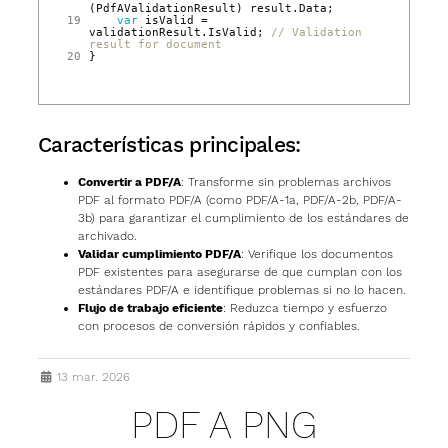
(
PdfAValidationResult
)
result
.
Data
;
19
var
isValid
=
validationResult
.
IsValid
;
// Validation 
result for document
20
}
Características principales:
Convertir a PDF/A
: Transforme sin problemas archivos
PDF al formato PDF/A (como PDF/A-1a, PDF/A-2b, PDF/A-
3b) para garantizar el cumplimiento de los estándares de
archivado.
Validar cumplimiento PDF/A
: Verifique los documentos
PDF existentes para asegurarse de que cumplan con los
estándares PDF/A e identifique problemas si no lo hacen.
Flujo de trabajo eficiente
: Reduzca tiempo y esfuerzo
con procesos de conversión rápidos y confiables.
13 mar. 2026
PDF A PNG