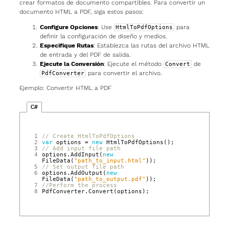
crear formatos de documento compartibles. Para convertir un
documento HTML a PDF, siga estos pasos:
Configure Opciones
: Use
para
HtmlToPdfOptions
definir la configuración de diseño y medios.
Especifique Rutas
: Establezca las rutas del archivo HTML
de entrada y del PDF de salida.
Ejecute la Conversión
: Ejecute el método
de
Convert
para convertir el archivo.
PdfConverter
Ejemplo: Convertir HTML a PDF
C#
1
// Create HtmlToPdfOptions
2
var
options
=
new
HtmlToPdfOptions
();
3
// Add input file path
4
options
.
AddInput
(
new
FileData
(
"path_to_input.html"
));
5
// Set output file path
6
options
.
AddOutput
(
new
FileData
(
"path_to_output.pdf"
));
7
//Perform the process
8
PdfConverter
.
Convert
(
options
);