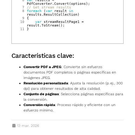
 6
var
results
=
PdfConverter
.
Convert
(
options
);
 7
// Get stream results
 8
foreach
(
var
result
in
results
.
ResultCollection
)
 9
{
10
var
streamResultPage1
=
result
.
ToStream
();
11
}
Características clave:
Convertir PDF a JPEG
: Convierte sin esfuerzo
documentos PDF completos o páginas específicas en
imágenes JPEG.
Resolución personalizada
: Ajusta la resolución (p. ej., 300
dpi) para obtener resultados de alta calidad.
Conjunto de páginas
: Selecciona páginas específicas para
la conversión.
Conversión rápida
: Proceso rápido y eficiente con un
esfuerzo mínimo.
13 mar. 2026