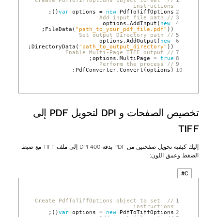
// Create PdfToTiffOptions object to set 
 1
instructions
();
var
options
=
new
PdfToTiffOptions
 2
// Add input file path
 3
options
.
AddInput
(
new
 4
FileData
(
"path_to_your_pdf_file.pdf"
));
// Set output Directory path
 5
options
.
AddOutput
(
new
 6
DirectoryData
(
"path_to_output_directory"
));
// Enable Multi-Page TIFF output
 7
;
options
.
MultiPage
=
true
 8
// Perform the process
 9
PdfConverter
.
Convert
(
options
);
10
تخصيص الصفحات و DPI لتحويل PDF إلى
TIFF
إليك كيفية تحويل صفحتين من PDF بدقة 400 DPI إلى ملف TIFF مع ضبط
الضغط وعمق اللون:
C#
// Create PdfToTiffOptions object to set 
 1
instructions
();
var
options
=
new
PdfToTiffOptions
 2