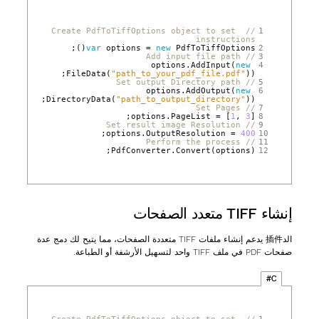
// Create PdfToTiffOptions object to set 
 1
instructions
();
var
options
=
new
PdfToTiffOptions
 2
// Add input file path
 3
options
.
AddInput
(
new
 4
FileData
(
"path_to_your_pdf_file.pdf"
));
// Set output Directory path
 5
options
.
AddOutput
(
new
 6
DirectoryData
(
"path_to_output_directory"
));
// Set Pages
 7
options
.
PageList
=
[
1
,
3
];
 8
// Set result image Resolution
 9
;
options
.
OutputResolution
=
400
10
// Perform the process
11
PdfConverter
.
Convert
(
options
);
12
إنشاء TIFF متعدد الصفحات
الد插件 يدعم إنشاء ملفات TIFF متعددة الصفحات، مما يتيح لك دمج عدة
صفحات PDF في ملف TIFF واحد لتسهيل الأرشفة أو الطباعة.
C#