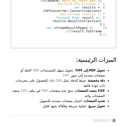
FileData
(
"path_to_input.pdf"
));
// Perform the process
 5
var
results
=
 6
PdfConverter
.
Convert
(
options
);
// Get stream results
 7
foreach
(
var
result
in
 8
results
.
ResultCollection
)
{
 9
var
streamResultPage1
=
10
();
result
.
ToStream
}
11
الميزات الرئيسية:
تحويل PDF إلى TIFF
: تحويل سهل للمستندات PDF كاملة أو
صفحات محددة إلى صور TIFF.
دقة مخصصة
: ضبط الدقة (مثل 300 dpi) للحصول على مخرجات
ذات جودة فائقة.
TIFF متعدد الصفحات
: دمج عدة صفحات PDF في ملف TIFF متعدد
الصفحات واحد.
تحديد الصفحات
: اختيار صفحات محددة للتحويل.
تحويل سريع
: عملية سريعة وفعّالة بجهد قليل.
13‏/03‏/2026