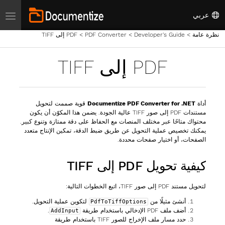
عربي
tion
نظرة عامة
>
Developer's Guide
>
PDF Converter
>
PDF إلى TIFF
PDF إلى TIFF
أداة
Documentize PDF Converter for .NET
قوية صممت لتحويل
مستندات PDF إلى صور TIFF عالية الجودة. يضمن هذا المكوّن أن يكون
محتواك متاحًا عبر مختلف المنصات مع الحفاظ على دقة ممتازة وتنوع كبير.
يمكنك تخصيص عملية التحويل عن طريق ضبط الدقة، تمكين الإنتاج متعدد
الصفحات، أو اختيار صفحات محددة.
كيفية تحويل PDF إلى TIFF
لتحويل مستند PDF إلى صور TIFF، اتبع الخطوات التالية:
أنشئ مثيلًا من
لتكوين عملية التحويل.
PdfToTiffOptions
أضف ملف PDF الإدخالي باستخدام طريقة
.
AddInput
حدد مسار ملف الإخراج للصور TIFF باستخدام طريقة