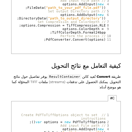
// Add input file path
 3
options
.
AddInput
(
new
 4
FileData
(
"path_to_your_pdf_file.pdf"
));
// Set output Directory path
 5
options
.
AddOutput
(
new
 6
DirectoryData
(
"path_to_output_directory"
));
// Set Compression and ColorDepth
 7
;
options
.
Compression
=
TiffCompression
.
RLE
 8
options
.
ColorDepth
=
 9
;
TiffColorDepth
.
Format24bpp
// Perform the process
10
PdfConverter
.
Convert
(
options
);
11
كيفية التعامل مع نتائج التحويل
طريقة
Convert
تُعيد كائن
يوفر تفاصيل حول نتائج
ResultContainer
التحويل. يمكنك الحصول على تدفقات (streams) ملفات TIFF المحوّلة كما
هو موضح أدناه:
C#
// Create PdfToTiffOptions object to set 
 1
instructions
();
var
options
=
new
PdfToTiffOptions
 2
// Add input File path
 3
options
.
AddInput
(
new
 4