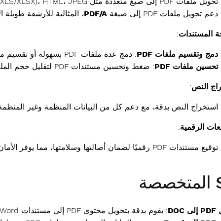
تحويل ملفات PDF إلى صيغ متعددة مثل Microsoft Word (DOC/DOCX)، Excel (XLS/XLSX)، HTML، JPEG، وPNG.
دعم تحويل ملفات PDF إلى صيغة
PDF/A
، المثالية للأرشفة طويلة ا
ة المستندات
:
دمج وتقسيم ملفات PDF
: دمج عدة ملفات PDF بسهولة أو تقسيم مستندات كبيرة إلى أجزاء أصغر وأكثر قابلية للإدارة.
تحسين ملفات PDF
: ضغط وتحسين مستندات PDF لتقليل حجم الملف دون المساس بجودة المحتوى.
اج النص
:
استخراج النص بدقة، مع دعم كل من البيانات المنظمة وغير المنظمة
يعات الرقمية
:
توقيع مستندات PDF رقميًا لضمان أصالتها وسلامتها، مما يوفر الأمان والثقة للملفات الحساسة.
ة
DOC
: يقوم بدقة بتحويل محتوى PDF إلى مستندات Word قابلة للتحرير مع الحفاظ على التنسيق والتخطيط.