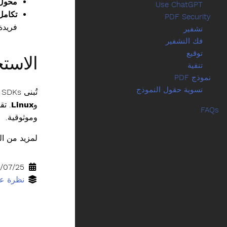
محول PDF إلى l
Use ChatGPT
تكامل atGPT
PDF Security
فريدة 
تشفير
فك التشفير
توقيع
الاستخ
تنقية
نموذج PDF
تسوية حقول النموذج
تُبنى SDKs الخاصة بـ Documentize لتكامل سلس ضمن
و
Linux
FAQs
وموثوقية.
لمزيد من المعلومات ال
25‏/07‏/2025
نظرة عا