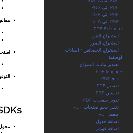
PDF إلى PDF/A
PDF إلى PNG
PDF إلى TIFF
معالج
PDF إلى XLS
PDF Extractor
استخراج النص
استخراج الصور
استخراج الخصائص / البيانات
استخر
الوصفية
تصدير بيانات النموذج
PDF Manager
التوق
دمج PDF
تقسيم PDF
تحسين PDF
تدوير صفحات PDF
SDKs المتخصص
تغيير حجم صفحات PDF
ضغط PDF
إضافة جدول
محول PDF إلى 
إضافة فهرس