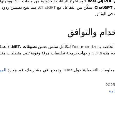
Exce
: يستخرج البيانات الجدولية من ملفات PDF ويحولها إلى جداول بيانات Excel لمزيد من تحليل البيانات.
Ch
في الوثائق.
دام والتوافق
تطبيقات .NET
، داعمة
. تقدم هذه SDKs واجهات برمجة تطبيقات مرنة وقوية تلبي متطل
تفصيلية حول SDKs ودمجها في مشاريعك، قم بزيارة
المو
مة