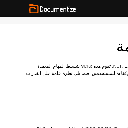
ة
هي منصة شاملة توفر SDKs لإدارة مستندات PDF ضمن تطبيقات .NET. تقوم هذه SDKs بتبسيط المهام المعقدة
 أكثر سهولة وكفاءة للمستخدمين. فيما يلي نظرة عامة على القدرات