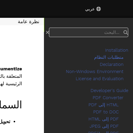
عربي
نظرة عامة
البحث
Installation
متطلبات النظام
Declaration
umentize
Non-Windows Environment
License and Evaluation
الرئيسية لها
Developer's Guide
PDF Converter
السما
HTML إلى PDF
PDF to DOC
PDF إلى HTML
تحويل DF
PDF إلى JPEG